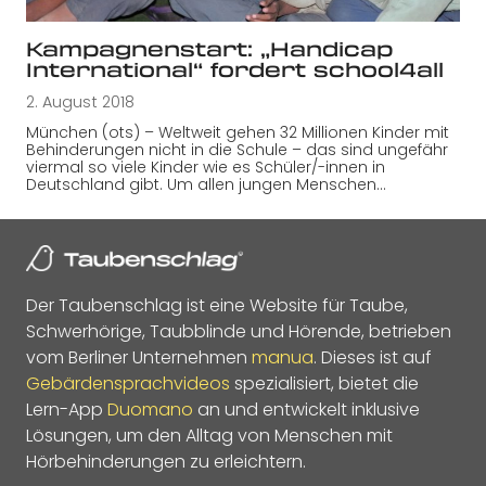
Kampagnenstart: „Handicap
International“ fordert school4all
2. August 2018
München (ots) – Weltweit gehen 32 Millionen Kinder mit
Behinderungen nicht in die Schule – das sind ungefähr
viermal so viele Kinder wie es Schüler/-innen in
Deutschland gibt. Um allen jungen Menschen…
Der Taubenschlag ist eine Website für Taube,
Schwerhörige, Taubblinde und Hörende, betrieben
vom Berliner Unternehmen
manua
. Dieses ist auf
Gebärdensprachvideos
spezialisiert, bietet die
Lern-App
Duomano
an und entwickelt inklusive
Lösungen, um den Alltag von Menschen mit
Hörbehinderungen zu erleichtern.