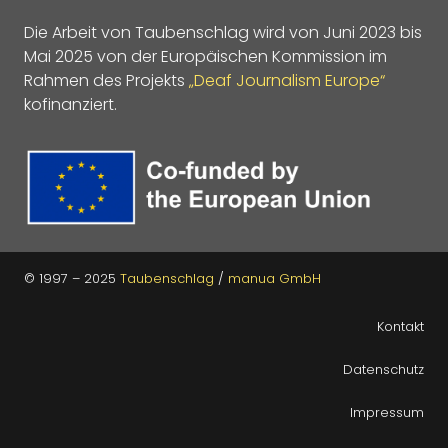
Die Arbeit von Taubenschlag wird von Juni 2023 bis
Mai 2025 von der Europäischen Kommission im
Rahmen des Projekts
„Deaf Journalism Europe“
kofinanziert.
© 1997 – 2025
Taubenschlag
/
manua GmbH
Kontakt
Datenschutz
Impressum