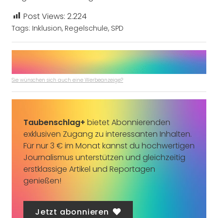
Post Views:
2.224
Tags:
Inklusion
,
Regelschule
,
SPD
Sie wünschen sich auch eine Werbeanzeige?
Taubenschlag+
bietet Abonnierenden
exklusiven Zugang zu interessanten Inhalten.
Für nur 3 € im Monat kannst du hochwertigen
Journalismus unterstützen und gleichzeitig
erstklassige Artikel und Reportagen
genießen!
Jetzt abonnieren