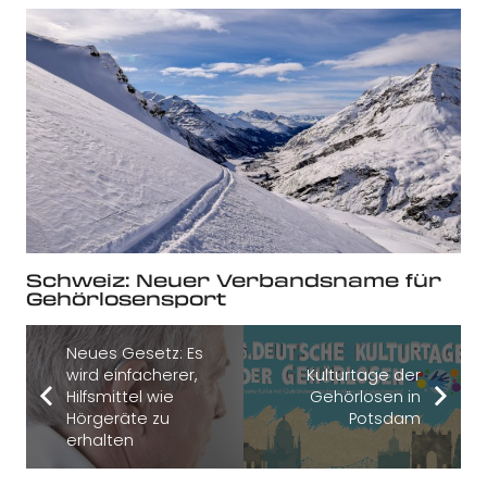
Schweiz: Neuer Verbandsname für
Gehörlosensport
Neues Gesetz: Es
wird einfacherer,
Kulturtage der
Hilfsmittel wie
Gehörlosen in
Hörgeräte zu
Potsdam
erhalten