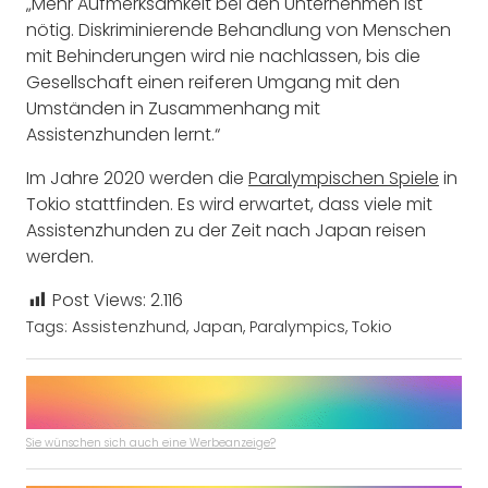
„Mehr Aufmerksamkeit bei den Unternehmen ist
nötig. Diskriminierende Behandlung von Menschen
mit Behinderungen wird nie nachlassen, bis die
Gesellschaft einen reiferen Umgang mit den
Umständen in Zusammenhang mit
Assistenzhunden lernt.“
Im Jahre 2020 werden die
Paralympischen Spiele
in
Tokio stattfinden. Es wird erwartet, dass viele mit
Assistenzhunden zu der Zeit nach Japan reisen
werden.
Post Views:
2.116
Tags:
Assistenzhund
,
Japan
,
Paralympics
,
Tokio
Sie wünschen sich auch eine Werbeanzeige?