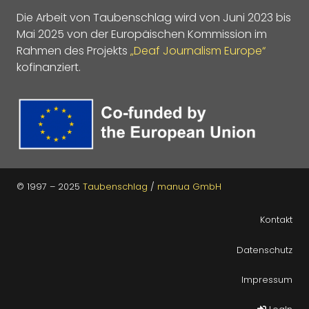
Die Arbeit von Taubenschlag wird von Juni 2023 bis
Mai 2025 von der Europäischen Kommission im
Rahmen des Projekts
„Deaf Journalism Europe“
kofinanziert.
© 1997 – 2025
Taubenschlag
/
manua GmbH
Kontakt
Datenschutz
Impressum