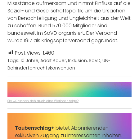
Missstände aufmerksam und nimmt Einfluss auf die
Sozial- und Gesellschaftspolitik, um die Ursachen
von Benachteiligung und Ungleichheit aus der Welt
zu schaffen. Rund 570 000 Mitglieder sind
bundesweit im SoVD organisiert. Der Verband
wurde 1917 als Kriegsopferverband gegründet.
Post Views:
1.460
Tags:
10 Jahre
,
Adolf Bauer
,
Inklusion
,
SoVD
,
UN-
Behindertenrechtskonvention
Sie wünschen sich auch eine Werbeanzeige?
Taubenschlag+
bietet Abonnierenden
exklusiven Zugang zu interessanten Inhalten.