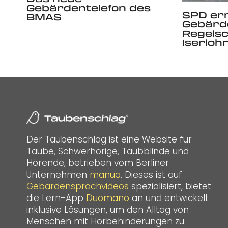
Gebärdentelefon des
SPD er
BMAS
Gebärd
Regelsc
Iserloh
Der Taubenschlag ist eine Website für
Taube, Schwerhörige, Taubblinde und
Hörende, betrieben vom Berliner
Unternehmen
manua
. Dieses ist auf
Gebärdensprachvideos
spezialisiert, bietet
die Lern-App
Duomano
an und entwickelt
inklusive Lösungen, um den Alltag von
Menschen mit Hörbehinderungen zu