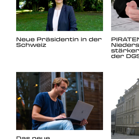
Neue Präsidentin in der
PIRATE
Schweiz
Nieder
stärker
der DG
Das neue