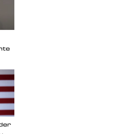
nte
der