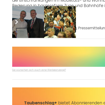
die Einschränkungen im Mobilitäts- und Wohn
Regierung in barrierefreie Züge und Bahnhöfe 
Wohnraum.“
Post Views:
2.976
Tags:
Behindertenpolitik
,
Behinderung
,
Pressemitteilu
Sie wünschen sich auch eine Werbeanzeige?
Taubenschlag+
bietet Abonnierenden ex