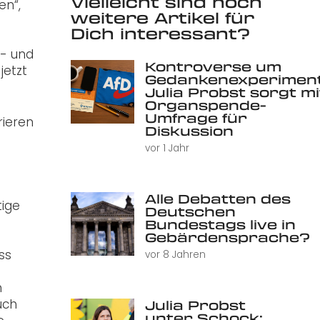
Vielleicht sind noch
en“,
weitere Artikel für
Dich interessant?
- und
Kontroverse um
jetzt
Gedankenexperiment
Julia Probst sorgt mi
Organspende-
Umfrage für
rieren
Diskussion
vor 1 Jahr
Alle Debatten des
tige
Deutschen
Bundestags live in
Gebärdensprache?
ss
vor 8 Jahren
n
uch
Julia Probst
unter Schock: