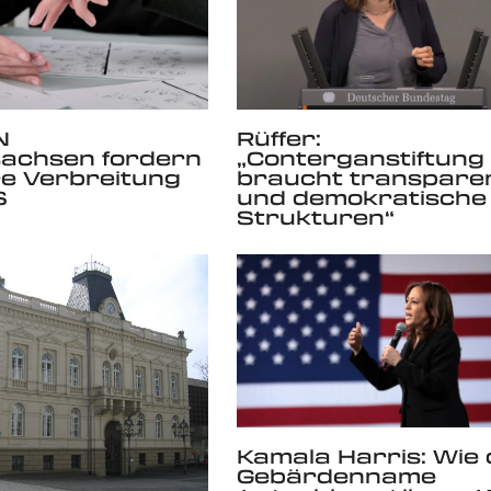
N
Rüffer:
sachsen fordern
„Conterganstiftung
e Verbreitung
braucht transpare
S
und demokratische
Strukturen“
Kamala Harris: Wie 
Gebärdenname