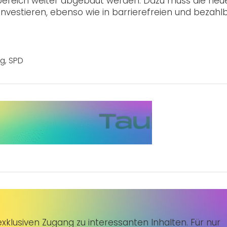
bereich weiter abgebaut werden: Dazu muss die neu
investieren, ebenso wie in barrierefreien und bezahl
ng
,
SPD
klusiven Zugang zu interessanten Inhalten. Für nur