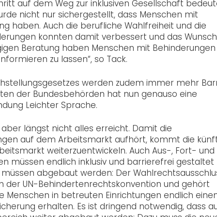
ritt auf dem Weg zur inklusiven Gesellschaft bedeut
rde nicht nur sichergestellt, dass Menschen mit
g haben. Auch die berufliche Wahlfreiheit und die
derungen konnten damit verbessert und das Wunsch
gigen Beratung haben Menschen mit Behinderungen 
informieren zu lassen“, so Tack.
ichstellungsgesetzes werden zudem immer mehr Bar
auten der Bundesbehörden hat nun genauso eine
ndung Leichter Sprache.
 aber längst nicht alles erreicht. Damit die
gen auf dem Arbeitsmarkt aufhört, kommt die künf
beitsmarkt weiterzuentwickeln. Auch Aus-, Fort- und
 müssen endlich inklusiv und barrierefrei gestaltet
en müssen abgebaut werden: Der Wahlrechtsausschlu
uch der UN-Behindertenrechtskonvention und gehört
 Menschen in betreuten Einrichtungen endlich eine
icherung erhalten. Es ist dringend notwendig, dass a