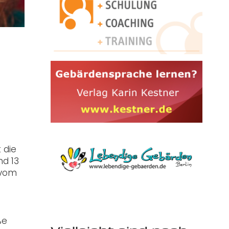
 die
nd 13
 vom
ße