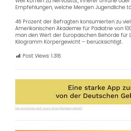
Weil Koffein zu Nervosität, innerer Unruhe ode
Empfehlungen, welche Mengen Jugendliche täg
46 Prozent der Befragten konsumierten zu viel
Amerikanischen Akademie für Pädiatrie von 10
man den Wert der Europäischen Behörde für Le
Kilogramm Körpergewicht – berücksichtigt.
Post Views:
1.316
Sie wünschen sich auch eine Werbeanzeige?