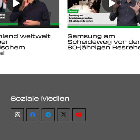
land weltweit
Samsung am
bei
Scheideweg vor de
nischem
80-jährigen Besteh
al
Soziale Medien