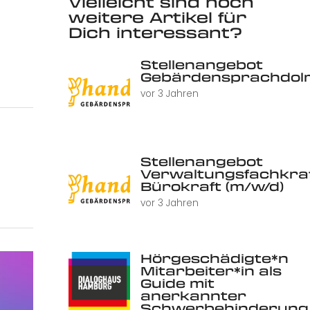
Vielleicht sind noch
weitere Artikel für
Dich interessant?
Stellenangebot
Gebärdensprachdolm
vor 3 Jahren
Stellenangebot
Verwaltungsfachkraf
Bürokraft (m/w/d)
vor 3 Jahren
Hörgeschädigte*n
Mitarbeiter*in als
Guide mit
anerkannter
Schwerbehinderung