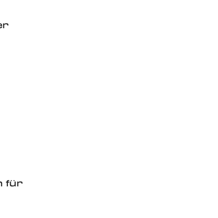
er
n für