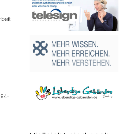
rbeit
094-