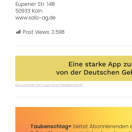
Eupener Str. 148
50933 Köln
www.salo-ag.de
Post Views:
2.598
Sie wünschen sich auch eine Werbeanzeige?
Taubenschlag+
bietet Abonnierenden ex