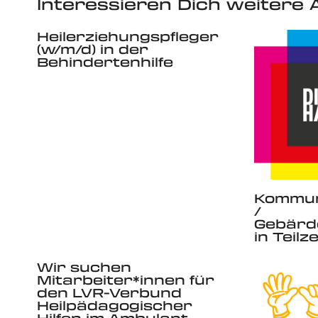
Interessieren Dich weitere A
Heilerziehungspfleger
(w/m/d) in der
Behindertenhilfe
Kommun
/
Gebärd
in Teilze
Wir suchen
Mitarbeiter*innen für
den LVR-Verbund
Heilpädagogischer