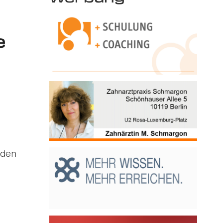
e
rden