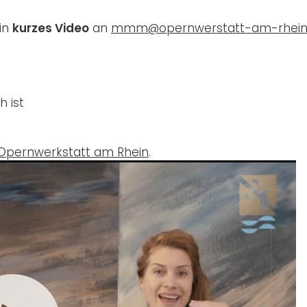
ein
kurzes Video
an
mmm@opernwerstatt-am-rhein
h ist
Opernwerkstatt am Rhein
.