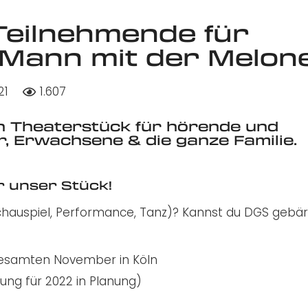
Teilnehmende für
 Mann mit der Melon
21
1.607
in Theaterstück für hörende und
, Erwachsene & die ganze Familie.
r unser Stück!
 (Schauspiel, Performance, Tanz)? Kannst du DGS gebä
esamten November in Köln
ung für 2022 in Planung)