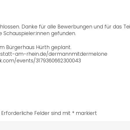
lossen. Danke für alle Bewerbungen und für das Tei
le Schauspieler:innen gefunden.
r im Bürgerhaus Hürth geplant.
kstatt-am-rhein.de/dermannmitdermelone
k.com/events/3179360662300043
Erforderliche Felder sind mit
*
markiert