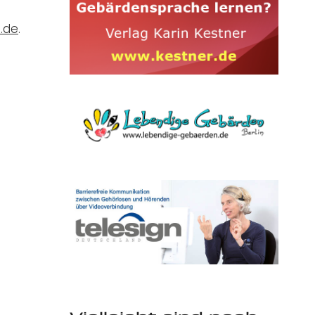
.de
.