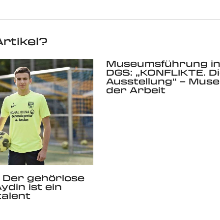
rtikel?
Museumsführung i
DGS: „KONFLIKTE. D
Ausstellung“ – Mus
der Arbeit
: Der gehörlose
ydin ist ein
talent