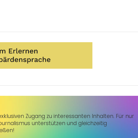
klusiven Zugang zu interessanten Inhalten. Für nur
urnalismus unterstützen und gleichzeitig
ießen!