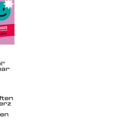
l“
uar
ften
Herz
ben