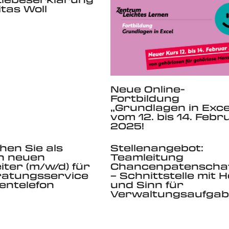
itas Woll
Neue Online-
Fortbildung
„Grundlagen in Exce
vom 12. bis 14. Febr
2025!
hen Sie als
Stellenangebot:
n neuen
Teamleitung
iter (m/w/d) für
Chancenpatenscha
ratungsservice
– Schnittstelle mit 
entelefon
und Sinn für
Verwaltungsaufga