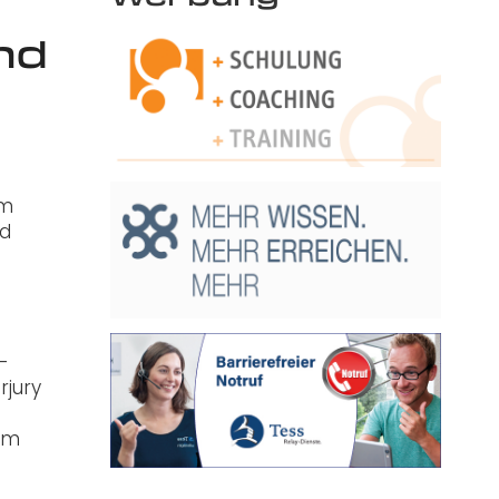
nd
im
nd
-
rjury
sem