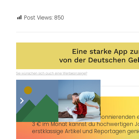
Post Views:
850
Sie wünschen sich auch eine Werbeanzeige?
Taubenschlag+
bietet Abonnierenden ex
3 € im Monat kannst du hochwertigen Jo
erstklassige Artikel und Reportagen gen