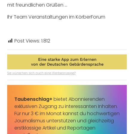
mit freundlichen Grüßen …
Ihr Team Veranstaltungen im KörberForum
Post Views:
1.812
Sie wünschen sich auch eine Werbeanzeige?
Taubenschlag+
bietet Abonnierenden
exklusiven Zugang zu interessanten Inhalten.
Für nur 3 € im Monat kannst du hochwertigen
Journalismus unterstützen und gleichzeitig
erstklassige Artikel und Reportagen