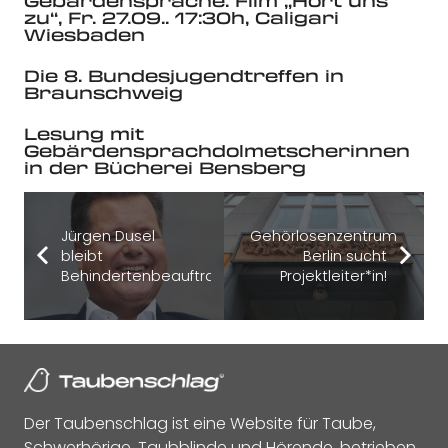
Gebärdensprache: Film „Hört uns
zu“, Fr. 27.09.. 17:30h, Caligari
Wiesbaden
Die 8. Bundesjugendtreffen in
Braunschweig
Lesung mit
Gebärdensprachdolmetscherinnen
in der Bücherei Bensberg
Jürgen Dusel
Gehörlosenzentrum
bleibt
Berlin sucht
Behindertenbeauftragter
Projektleiter*in!
Der Taubenschlag ist eine Website für Taube,
Schwerhörige, Taubblinde und Hörende, betrieben