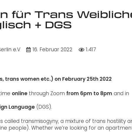
en für Trans Weiblich
lisch + DGS
rlin e.V
16. Februar 2022
1.417
s, trans women etc.) on February 25th 2022
s time
online
through Zoom
from 6pm to 8pm
and in
Sign Language
(DGS).
s called transmisogyny, a mixture of trans hostility 
ne people). Whether we’re looking for an apartment