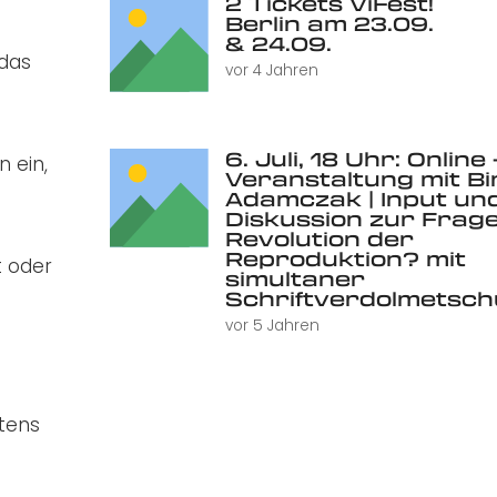
2 Tickets ViFest!
Berlin am 23.09.
& 24.09.
 das
vor 4 Jahren
6. Juli, 18 Uhr: Online 
 ein,
Veranstaltung mit Bi
Adamczak | Input un
Diskussion zur Frage
Revolution der
Reproduktion? mit
t oder
simultaner
Schriftverdolmetsc
vor 5 Jahren
tens