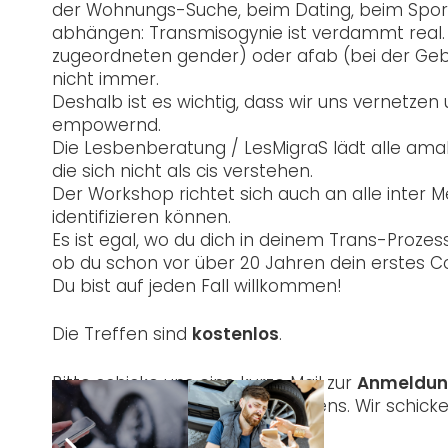
der Wohnungs-Suche, beim Dating, beim Sport
abhängen: Transmisogynie ist verdammt real. 
zugeordneten gender) oder afab (bei der Geb
nicht immer.
Deshalb ist es wichtig, dass wir uns vernetzen
empowernd.
Die Lesbenberatung / LesMigraS lädt alle am
die sich nicht als cis verstehen.
Der Workshop richtet sich auch an alle inter 
identifizieren können.
Es ist egal, wo du dich in deinem Trans-Proze
ob du schon vor über 20 Jahren dein erstes C
Du bist auf jeden Fall willkommen!
Die Treffen sind
kostenlos
.
Bitte schicke uns eine kurze Mail zur
Anmeldu
2 Stunden vor Beginn des Treffens. Wir schick