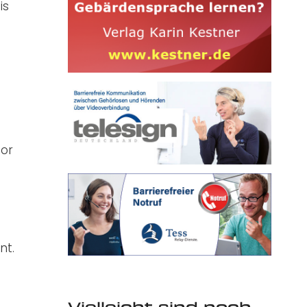
is
t
 or
nt.
Vielleicht sind noch