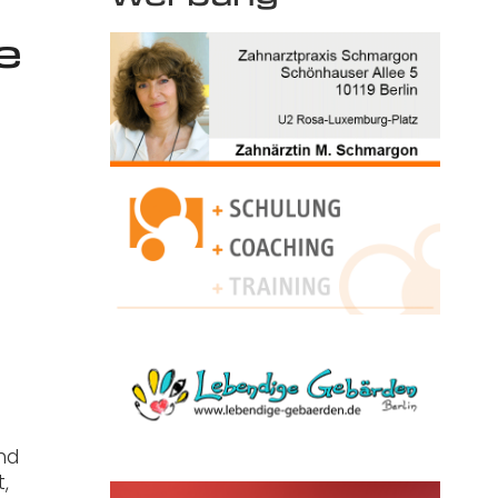
e
and
,