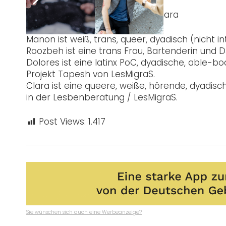
Wir freuen uns auf dich!
Manon, Roozbeh, Dolores und Clara
Manon ist weiß, trans, queer, dyadisch (nicht i
Roozbeh ist eine trans Frau, Bartenderin und D
Dolores ist eine latinx PoC, dyadische, able
Projekt Tapesh von LesMigraS.
Clara ist eine queere, weiße, hörende, dyadis
in der Lesbenberatung / LesMigraS.
Post Views:
1.417
Sie wünschen sich auch eine Werbeanzeige?