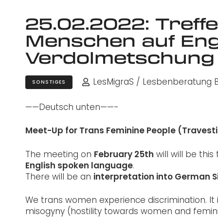
25.02.2022: Treff
Menschen auf Eng
Verdolmetschung
LesMigraS / Lesbenberatung Be
SONSTIGES
——Deutsch unten——-
Meet-Up for Trans Feminine People (Travesti
The meeting on
February 25th
will will be thi
English spoken language
.
There will be an
interpretation into German 
We trans women experience discrimination. It i
misogyny (hostility towards women and femini