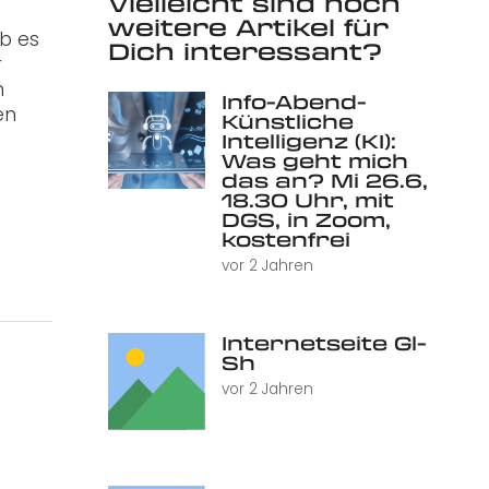
Vielleicht sind noch
weitere Artikel für
ab es
Dich interessant?
r
n
Info-Abend-
en
Künstliche
Intelligenz (KI):
Was geht mich
das an? Mi 26.6,
18.30 Uhr, mit
DGS, in Zoom,
kostenfrei
vor 2 Jahren
Internetseite Gl-
Sh
vor 2 Jahren