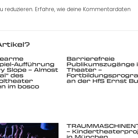
u reduzieren.
Erfahre, wie deine Kommentardaten
rtikel?
rearme
Barrierefreie
iel-Aufführung
Publikumszugänge 
ry Slope – Almost
Theater –
al“ des
Fortbildungsprog
oltheater
an der HfS Ernst B
n im bosco
g
TRAUMMASCHINEN
– Kindertheaterpro
in München