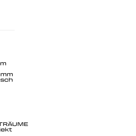
im
ramm
usch
TRÄUME
jekt