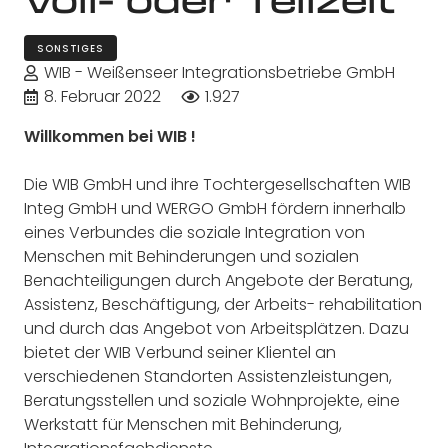
SONSTIGES
WIB - Weißenseer Integrationsbetriebe GmbH
8. Februar 2022
1.927
Willkommen bei WIB
!
Die WIB GmbH und ihre Tochtergesellschaften WIB
Integ GmbH und WERGO GmbH fördern
innerhalb
eines Verbundes die soziale Integration von
Menschen mit Behinderungen
und so
zialen
Benachteiligungen durch Angebote der Beratung,
Assistenz, Beschäftigung, der Arbeits-
rehabilitation
und durch das Angebot von Arbeitsplätzen. Dazu
bietet der WIB Verbund seiner
Klientel
an
verschiedenen
Standorten
Assistenzleistungen,
Beratungs
stellen
und
soziale
Wohnprojekte,
eine
Werkstatt
für
Menschen
mit
Behinderung,