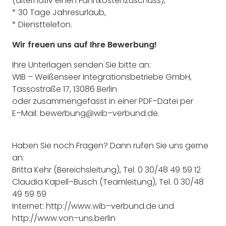
(alternativ
einen
Fahrtkostenzuschuss)
,
*
30 Tage Jahresurlaub
,
*
Diensttelefon
.
Wir freuen uns auf Ihre
Bewerbung!
Ihre Unterlagen senden Sie bitte an:
WIB
–
Weißenseer Integrationsbetriebe GmbH,
Tassostraße 17, 13086 Berlin
oder
zusammengefasst in einer PDF
–
Datei
per
E
–
Mail:
bewerbung
@wib
–
verbund.d
e
.
Haben Sie
noch Fragen? Dann rufen Sie uns gerne
an:
Britta Kehr (Bereichsleitung), Tel. 0 30/48 49 59 12
Claudia Kapell
–
Busch (Teamleitung), Tel. 0 30/48
49 59 59
Internet:
http://www.wib
–
verbund.de
und
http://www.von
–
uns.berlin