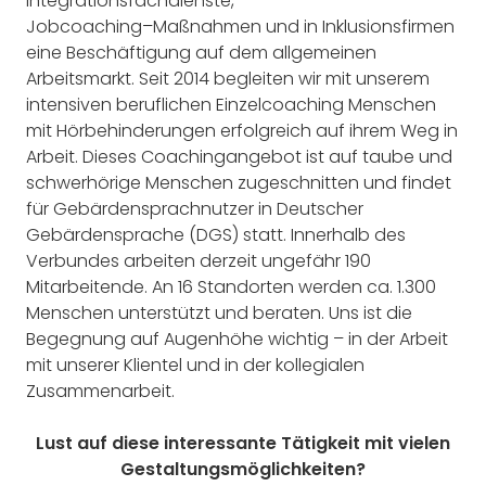
Integrationsfachdienste,
Jobcoaching
–
Maßnahmen und in Inklusionsfirmen
eine Beschäftigung auf dem allgemeinen
Arbeitsmarkt.
Seit 201
4
begleiten wir mit unserem
intens
iven berufl
ichen Einzelcoaching
Menschen
mit
Hörbehinderungen
erfolgreich
auf ihrem Weg in
Arbeit. D
i
eses Coachingangebot
ist auf
taube
und
schwerhörige Menschen
zugeschnitten und findet
für Gebärdensprachnutzer in Deutscher
Gebärdensprache (DGS) statt
.
Innerhalb de
s
Verbundes arbeiten derzeit ungefähr 190
Mitarbeitende. An 16 Standorten wer
den ca. 1.300
Menschen unterstützt und beraten.
Uns ist die
Begegnung auf Augenhöhe
wichtig
–
in der Arbeit
mit unsere
r
Klient
el und
in
der
kollegialen
Zusammenarbeit.
Lust
auf diese interessante Tätigkeit mit vielen
Gestaltungsmöglichkeiten?