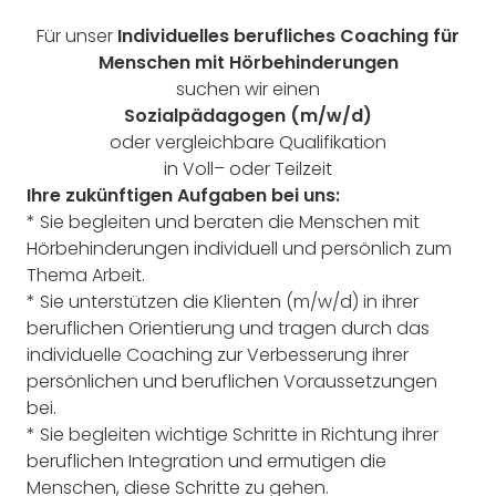
F
ür unser
Individuelles berufl
iches Coaching für
Menschen
mit Hörbehinderungen
suchen wir
einen
Sozialpädagogen (m/w/d)
oder vergleichbare Qualifikation
in Voll
–
oder Teil
zeit
Ihre
zukünftigen
Aufgaben
bei uns
:
*
Sie begleiten und beraten die Menschen mit
Hörbehinderungen individuell und persön
lich zum
Thema Arbeit.
*
Sie unterstützen die Klienten (m/w/d) in ihrer
beruflichen Orientierung und tragen durch
das
individuelle Coaching zur
Verbesserung ihrer
persönlichen und beruflichen Voraus
setzungen
bei.
*
Sie begleiten wichtige Schritte in Richtung ihrer
beruflichen Integration und ermutigen
die
Menschen, diese Schritte zu gehen.