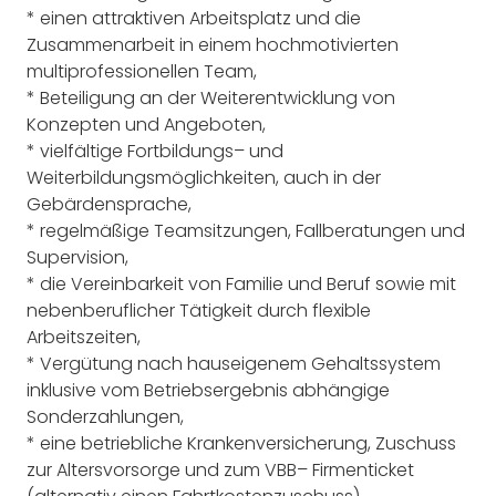
*
einen attraktiven Arbeitsplatz und die
Zusammenarbeit in einem hochmotivierten
multi
professionellen Team
,
*
Beteiligung an der Weiterentwicklung von
Konzepten und Angeboten
,
*
vielfältige Fortbildungs
–
und
Weiterbi
ldungsmöglichkeiten, auch in der
Gebärdensprache
,
*
regelmäßige Teamsitzungen, Fallberatungen und
Supervision
,
*
die Vereinbarkeit von Familie und Beruf sowie mit
nebenberuflicher Tätigkeit durch fle
xible
Arbeitszeiten
,
*
Vergütung nach hauseigenem Gehaltssystem
inklusive vom Betriebsergebnis abhängige
Sonderzahlungen
,
*
eine betriebliche Krankenversicherung,
Zu
schuss
zur
Altersvorsorge
und
zum VBB
–
Fir
menticket