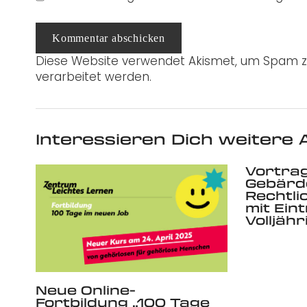
Kommentar abschicken
Diese Website verwendet Akismet, um Spam z
verarbeitet werden.
Interessieren Dich weitere A
Vortrag
Gebärd
Rechtli
mit Eint
Volljähr
Neue Online-
Fortbildung „100 Tage