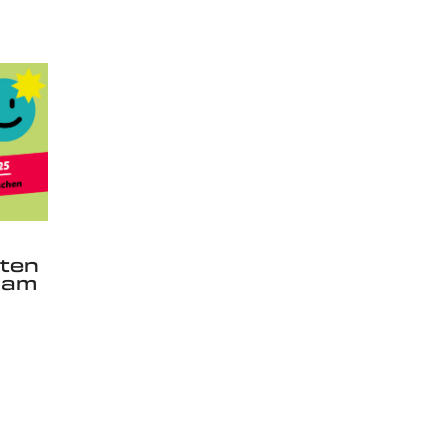
sten
 am