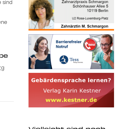
 sind
ene
rbe
rg
Vielleicht sind noch