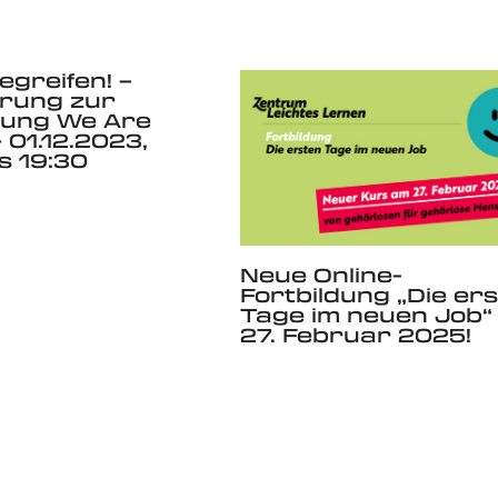
egreifen! –
hrung zur
lung We Are
 01.12.2023,
s 19:30
Neue Online-
Fortbildung „Die er
Tage im neuen Job“
27. Februar 2025!