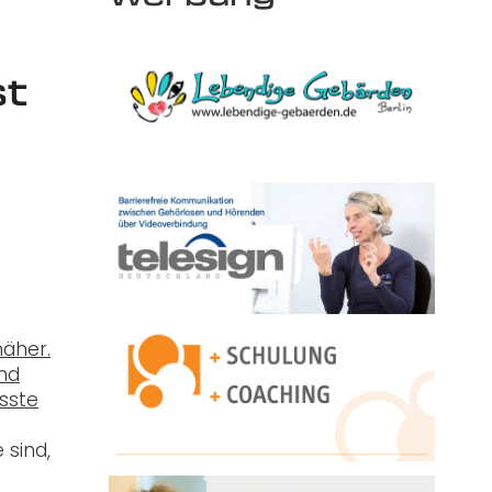
st
näher.
und
sste
 sind,