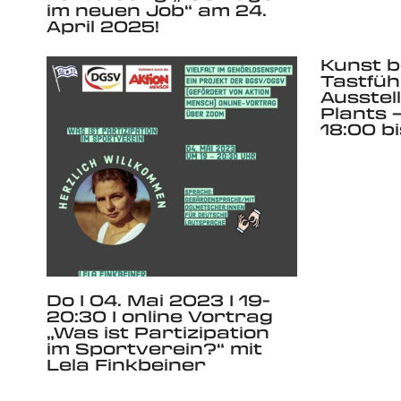
im neuen Job“ am 24.
April 2025!
Kunst b
Tastfü
Ausstel
Plants –
18:00 bi
Do I 04. Mai 2023 I 19-
20:30 I online Vortrag
„Was ist Partizipation
im Sportverein?“ mit
Lela Finkbeiner