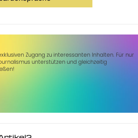
klusiven Zugang zu interessanten Inhalten. Für nur
urnalismus unterstützen und gleichzeitig
ießen!
Artikel?