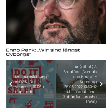
Enno Park: „Wir sind längst
Cyborgs“
Art(othek) &
Breakfast „Damals
Museumsführung
und Heute“ –
in DGS: „Do it
Samstag
yourself!“, 19.06 in
25.06.2022 10:30-12
Lippstadt
Uhr in deutscher
Gebärdensprache
(DGS)