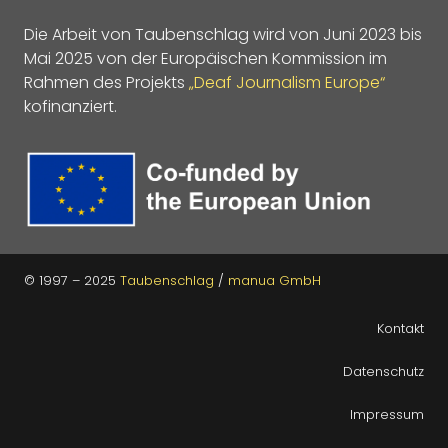
Die Arbeit von Taubenschlag wird von Juni 2023 bis
Mai 2025 von der Europäischen Kommission im
Rahmen des Projekts
„Deaf Journalism Europe“
kofinanziert.
© 1997 – 2025
Taubenschlag
/
manua GmbH
Kontakt
Datenschutz
Impressum