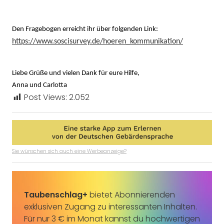
Den Fragebogen erreicht ihr über folgenden Link:
https://www.soscisurvey.de/hoeren_kommunikation/
Liebe Grüße und vielen Dank für eure Hilfe,
Anna und Carlotta
Post Views:
2.052
Sie wünschen sich auch eine Werbeanzeige?
Taubenschlag+
bietet Abonnierenden
exklusiven Zugang zu interessanten Inhalten.
Für nur 3 € im Monat kannst du hochwertigen