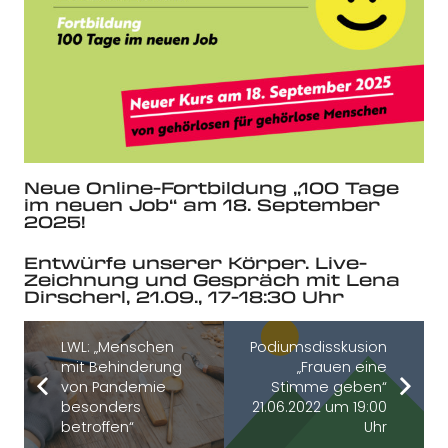
Neue Online-Fortbildung „100 Tage
im neuen Job“ am 18. September
2025!
Entwürfe unserer Körper. Live-
Zeichnung und Gespräch mit Lena
Dirscherl, 21.09., 17-18:30 Uhr
LWL: „Menschen
Podiumsdisskusion
mit Behinderung
„Frauen eine
von Pandemie
Stimme geben“
besonders
21.06.2022 um 19:00
betroffen“
Uhr