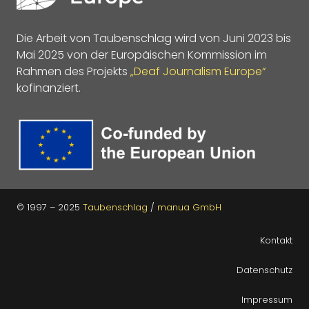
Die Arbeit von Taubenschlag wird von Juni 2023 bis
Mai 2025 von der Europäischen Kommission im
Rahmen des Projekts
„Deaf Journalism Europe“
kofinanziert.
© 1997 – 2025
Taubenschlag
/
manua GmbH
Kontakt
Datenschutz
Impressum