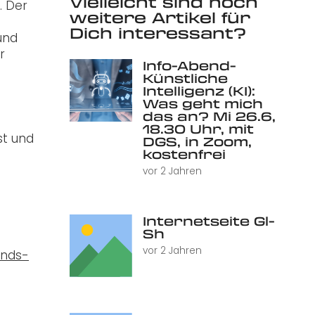
Vielleicht sind noch
. Der
weitere Artikel für
Dich interessant?
und
r
Info-Abend-
Künstliche
Intelligenz (KI):
Was geht mich
das an? Mi 26.6,
18.30 Uhr, mit
st und
DGS, in Zoom,
kostenfrei
vor 2 Jahren
Internetseite Gl-
Sh
vor 2 Jahren
onds-