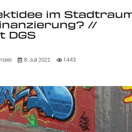
jektidee im Stadtraum
inanzierung? //
it DGS
raxis
8. Juli 2022
1.443