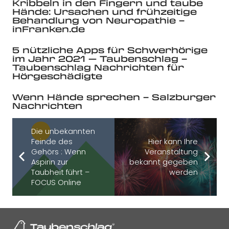
Kribbeln in den Fingern und taube
Hände: Ursachen und frühzeitige
Behandlung von Neuropathie –
inFranken.de
5 nützliche Apps für Schwerhörige
im Jahr 2021 — Taubenschlag –
Taubenschlag Nachrichten für
Hörgeschädigte
Wenn Hände sprechen – Salzburger
Nachrichten
Die unbekannten
Feinde des
Hier kann Ihre
Gehörs : Wenn
Veranstaltung
Aspirin zur
bekannt gegeben
Taubheit führt –
werden
FOCUS Online