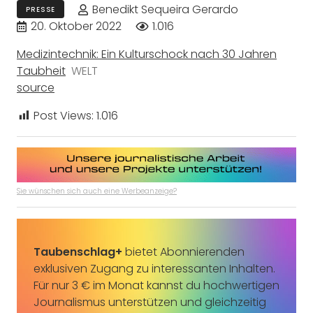
Benedikt Sequeira Gerardo
PRESSE
20. Oktober 2022
1.016
Medizintechnik: Ein Kulturschock nach 30 Jahren
Taubheit
WELT
source
Post Views:
1.016
Sie wünschen sich auch eine Werbeanzeige?
Taubenschlag+
bietet Abonnierenden
exklusiven Zugang zu interessanten Inhalten.
Für nur 3 € im Monat kannst du hochwertigen
Journalismus unterstützen und gleichzeitig