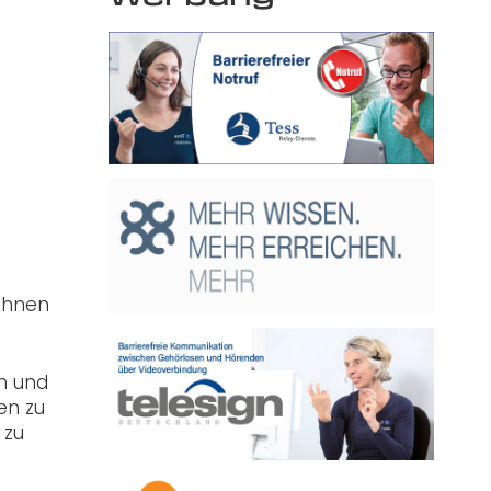
 ihnen
en und
en zu
 zu