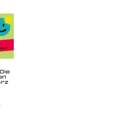
Die
en
ärz
–