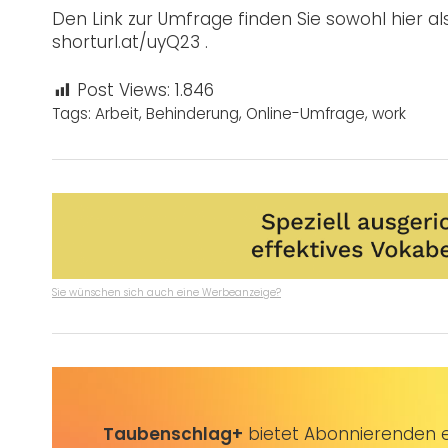
Den Link zur Umfrage finden Sie sowohl hier al
shorturl.at/uyQ23 .
Post Views:
1.846
Tags:
Arbeit
,
Behinderung
,
Online-Umfrage
,
work
Sie wünschen sich auch eine Werbeanzeige?
Taubenschlag+
bietet Abonnierenden ex