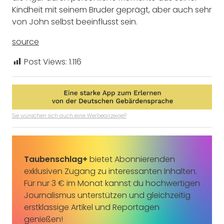
Kindheit mit seinem Bruder geprägt, aber auch sehr
von John selbst beeinflusst sein.
source
Post Views:
1.116
Sie wünschen sich auch eine Werbeanzeige?
Taubenschlag+
bietet Abonnierenden
exklusiven Zugang zu interessanten Inhalten.
Für nur 3 € im Monat kannst du hochwertigen
Journalismus unterstützen und gleichzeitig
erstklassige Artikel und Reportagen
genießen!