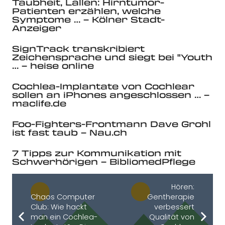
Taubheit, Lallen: Hirntumor-
Patienten erzählen, welche
Symptome … – Kölner Stadt-
Anzeiger
SignTrack transkribiert
Zeichensprache und siegt bei "Youth
… – heise online
Cochlea-Implantate von Cochlear
sollen an iPhones angeschlossen … –
maclife.de
Foo-Fighters-Frontmann Dave Grohl
ist fast taub – Nau.ch
7 Tipps zur Kommunikation mit
Schwerhörigen – BibliomedPflege
Hören:
Chaos Computer
Gentherapie
Club: Wie hackt
verbessert
man ein Cochlea-
Qualität von