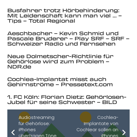
Busfahrer trotz Hörbehinderung:
Mit Leidenschaft kann man viel … –
Tips – Total Regional
Aeschbacher – Kevin Schmid und
Pascale Bruderer – Play SRF – SRF –
Schweizer Radio und Fernsehen
Neue Dolmetscher-Richtlinie für
Gehörlose wird zum Problem –
NDR.de
Cochlea-Implantat misst auch
Gehirnströme – Pressetext.com
1. FC Köln: Florian Dietz: Gehörlosen-
Jubel für seine Schwester – BILD
Audiostreaming
Cochlea-
für Gehörlose:
Implantate von
iPhones
Cochlear sollen an
übertragen Töne
iPhones