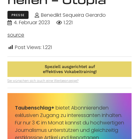
Benedikt Sequeira Gerardo
PRESSE
4. Februar 2023
1.221
source
Post Views:
1.221
Sie wünschen sich auch eine Werbeanzeige?
Taubenschlag+
bietet Abonnierenden
exklusiven Zugang zu interessanten Inhalten.
Für nur 3 € im Monat kannst du hochwertigen
Journalismus unterstützen und gleichzeitig
erstklassige Artikel und Reportagen