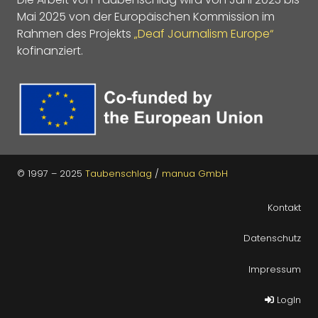
Mai 2025 von der Europäischen Kommission im
Rahmen des Projekts
„Deaf Journalism Europe“
kofinanziert.
© 1997 – 2025
Taubenschlag
/
manua GmbH
Kontakt
Datenschutz
Impressum
LogIn