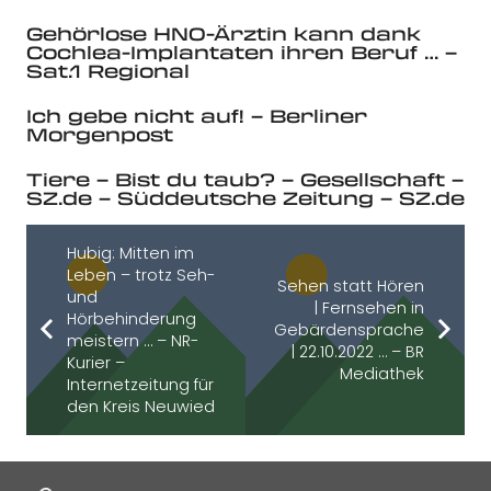
Gehörlose HNO-Ärztin kann dank
Cochlea-Implantaten ihren Beruf … –
Sat.1 Regional
Ich gebe nicht auf! – Berliner
Morgenpost
Tiere – Bist du taub? – Gesellschaft –
SZ.de – Süddeutsche Zeitung – SZ.de
Hubig: Mitten im
Leben – trotz Seh-
Sehen statt Hören
und
| Fernsehen in
Hörbehinderung
Gebärdensprache
meistern … – NR-
| 22.10.2022 … – BR
Kurier –
Mediathek
Internetzeitung für
den Kreis Neuwied