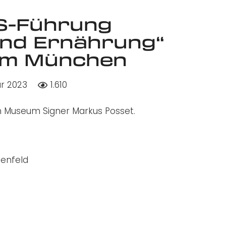
GS-Führung
und Ernährung“
um München
ar 2023
1.610
 Museum Signer Markus Posset.
tenfeld