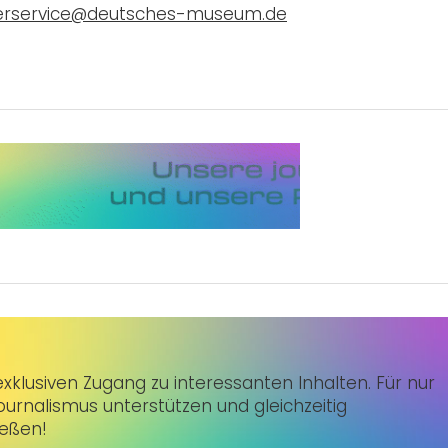
erservice@deutsches-museum.de
klusiven Zugang zu interessanten Inhalten. Für nur
urnalismus unterstützen und gleichzeitig
ießen!