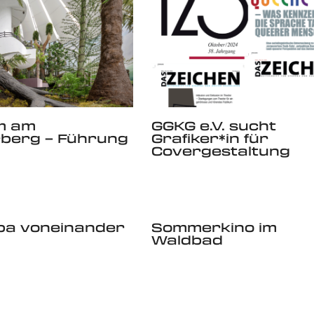
m am
GGKG e.V. sucht
rberg – Führung
Grafiker*in für
Covergestaltung
pa voneinander
Sommerkino im
Waldbad