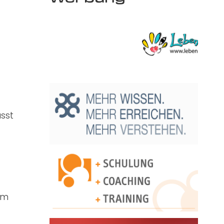
ässt
um