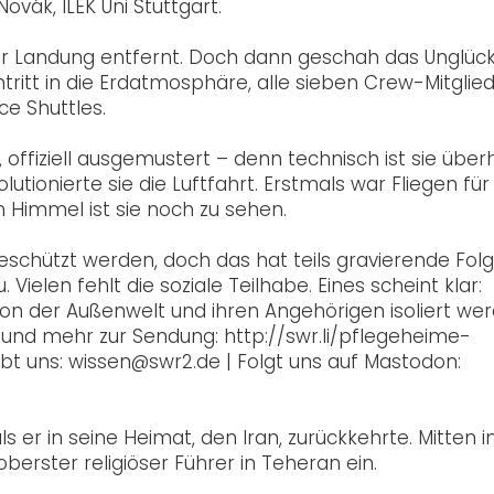
vák, ILEK Uni Stuttgart.
er Landung entfernt. Doch dann geschah das Unglück
tritt in die Erdatmosphäre, alle sieben Crew-Mitglie
e Shuttles.
ffiziell ausgemustert – denn technisch ist sie überh
utionierte sie die Luftfahrt. Erstmals war Fliegen für 
 Himmel ist sie noch zu sehen.
schützt werden, doch das hat teils gravierende Folg
ielen fehlt die soziale Teilhabe. Eines scheint klar:
on der Außenwelt und ihren Angehörigen isoliert wer
 und mehr zur Sendung: http://swr.li/pflegeheime-
t uns: wissen@swr2.de | Folgt uns auf Mastodon:
s er in seine Heimat, den Iran, zurückkehrte. Mitten i
oberster religiöser Führer in Teheran ein.