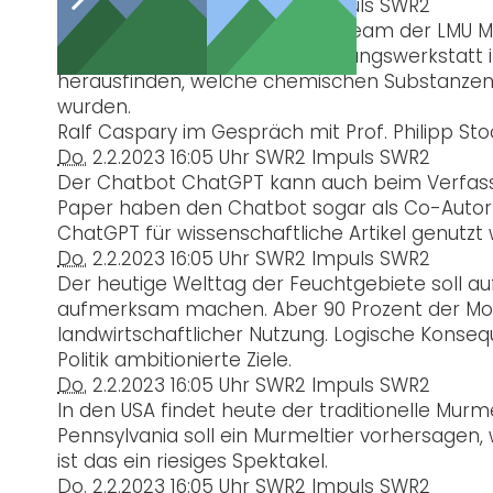
Do.
2.2.2023
16:05 Uhr
SWR2 Impuls
SWR2
Ein internationales Forschungsteam der LMU M
einer altägyptischen Mumifizierungswerkstatt 
herausfinden, welche chemischen Substanzen 
wurden.
Ralf Caspary im Gespräch mit Prof. Philipp S
Do.
2.2.2023
16:05 Uhr
SWR2 Impuls
SWR2
Der Chatbot ChatGPT kann auch beim Verfassen
Paper haben den Chatbot sogar als Co-Autor g
ChatGPT für wissenschaftliche Artikel genutzt
Do.
2.2.2023
16:05 Uhr
SWR2 Impuls
SWR2
Der heutige Welttag der Feuchtgebiete soll auf
aufmerksam machen. Aber 90 Prozent der Moo
landwirtschaftlicher Nutzung. Logische Konse
Politik ambitionierte Ziele.
Do.
2.2.2023
16:05 Uhr
SWR2 Impuls
SWR2
In den USA findet heute der traditionelle Murm
Pennsylvania soll ein Murmeltier vorhersagen,
ist das ein riesiges Spektakel.
Do.
2.2.2023
16:05 Uhr
SWR2 Impuls
SWR2