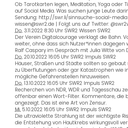
Ob Tarotkarten legen, Meditation, Yoga oder T
auf Social Media. Was suchen junge Leute dari
Sendung: http://swr.li/sinnsuche-social-media
wissen@swr2.de | Folgt uns auf Twitter: @swr2
Do.
3.11.2022
8:30 Uhr
SWR2 Wissen
SWR2
Der Verein Digitalcourage verklagt die Bahn. Vo
weiter, ohne dass sich Nutzer*innen dagegen w
Ralf Caspary im Gespräch mit Julia Witte von 
Do.
20.10.2022
16:05 Uhr
SWR2 Impuls
SWR2
Häuser, Straßen und Städte sollten so gebaut 
zu Überflutungen oder gar Katastrophen wie im
mögliche Gefahrenstellen hinzuweisen.
Do.
13.10.2022
16:05 Uhr
SWR2 Impuls
SWR2
Recherchen von NDR, WDR und Tagesschau zeige
offenbar einen Wort-Filter. Kommentare, die 
angezeigt. Das ist eine Art von Zensur.
Mi.
5.10.2022
16:05 Uhr
SWR2 Impuls
SWR2
Die ultraviolette Strahlung ist der wichtigste R
die Entstehung von Hautkrebs wirkungsvoll ve