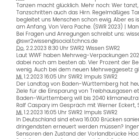
Tanzen macht glücklich. Mehr noch: Wer tanzt,
Tanzschritten auch das Hirn. Regelmäßiges Tan
begleitet uns Menschen schon ewig. Aber es i
am Anfang. Von Vera Pache. (SWR 2023) | Manus
Bei Fragen und Anregungen schreibt uns: wiss
@swr2wissen@social.tchncs.de
Do.
2.2.2023
8:30 Uhr
SWR2 Wissen
SWR2
Laut WWF haben Mehrweg-Verpackungen 2022 fa
dabei noch am besten ab. Vier Prozent der Be
wenig. Auch bei dem neuen Mehrweggesetz gibt
Mi.
1.2.2023
16:05 Uhr
SWR2 Impuls
SWR2
Der Landtag von Baden-Württemberg hat heute
Ziele für die Einsparung von Treibhausgasen 
Baden-Württemberg will bis 2040 klimaneutra
Ralf Caspary im Gespräch mit Werner Eckert,
Mi.
1.2.2023
16:05 Uhr
SWR2 Impuls
SWR2
In Deutschland sind etwa 16.000 Brücken sani
dringendsten erneuert werden müssen? Ingenie
Sensoren den Zustand der Vorlandbrücke Hoc