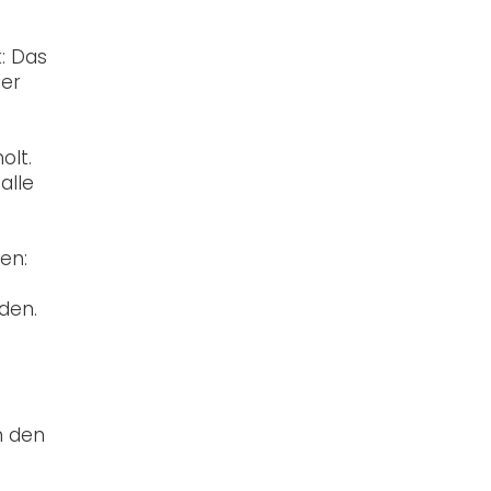
: Das
der
olt.
alle
en:
den.
n den