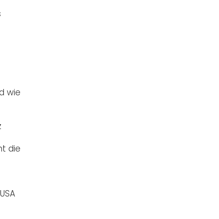
s
d wie
z
t die
 USA