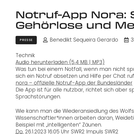
Notruf-App Nora: S
Gehörlose und Me
Benedikt Sequeira Gerardo
3
PRESSE
Technik
Audio herunterladen (5,4 MB | MP3)
Was tun bei einem Notfall, wenn man nicht sp
sich ein Notruf absetzen und Hilfe per Chat ru
nora – offizielle Notruf-App der Bundesländer
Die App ist für alle nutzbar, richtet sich abe
Sprachstörungen.
Wie kann man die Wiederansiedlung des Wolfs
Wissenschaftler*innen arbeiten daran, Weidet
Beispiel mit „intelligenten“ Zäunen.
Do.
26.1.2023
16:05 Uhr
SWR2 Impuls
SWR2