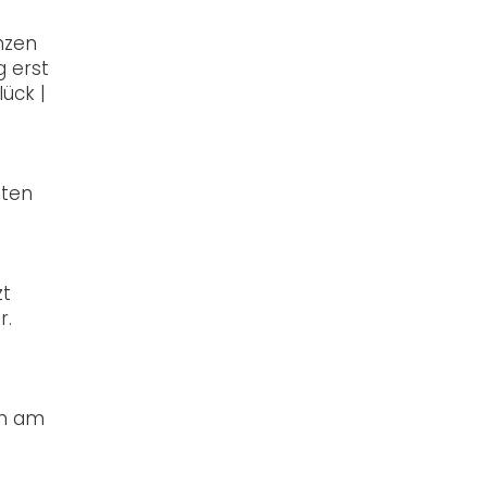
nzen
g erst
ück |
tten
zt
r.
en am