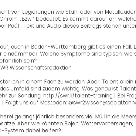
icht von Legierungen wie Stahl oder von Metalloxiden
Chrom. „Bzw.“ bedeutet: Es kommt darauf an, welch
r Paál | Text und Audio dieses Beitrags stehen unte
 auf, auch in Baden-Württemberg gibt es einen Fall. 
r eindämmbar. Welche Symptome sind typisch, wie 
fährlich sein?
 SWR Wissenschaftsredaktion
sterlich in einem Fach zu werden. Aber: Talent allein 
erndes Umfeld sind zudem wichtig. Was genau ist Talen
 zur Sendung: http://swr.li/talent-training | Bei Fr
 | Folgt uns auf Mastodon: @swr2wissen@social.tchn
erei gelangt jährlich besonders viel Müll in die Meer
nsätze. Aber wie könnten Bojen, Wettervorhersagen,
d-System dabei helfen?