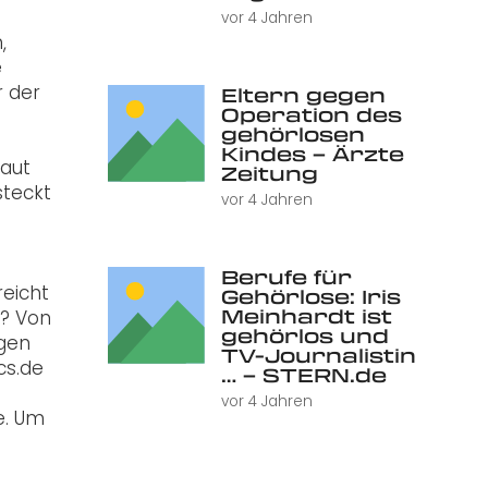
vor 4 Jahren
,
e
r der
Eltern gegen
Operation des
gehörlosen
Kindes – Ärzte
Laut
Zeitung
steckt
vor 4 Jahren
Berufe für
reicht
Gehörlose: Iris
Meinhardt ist
t? Von
gehörlos und
agen
TV-Journalistin
cs.de
… – STERN.de
vor 4 Jahren
e. Um