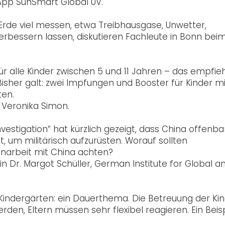
App SunSmart Global UV.
 Erde viel messen, etwa Treibhausgase, Unwetter,
erbessern lassen, diskutieren Fachleute in Bonn bei
r alle Kinder zwischen 5 und 11 Jahren – das empfieh
isher galt: zwei Impfungen und Booster für Kinder mi
ten.
t Veronika Simon.
vestigation“ hat kürzlich gezeigt, dass China offenba
 um militärisch aufzurüsten. Worauf sollten
enarbeit mit China achten?
 Dr. Margot Schüller, German Institute for Global a
Kindergärten: ein Dauerthema. Die Betreuung der Ki
rden, Eltern müssen sehr flexibel reagieren. Ein Beisp