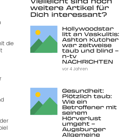
Vielleicht sind noch
weitere Artikel für
Dich interessant?
m
Hollywoodstar
litt an Vaskulitis:
Ashton Kutcher
lt die
war zeitweise
taub und blind –
t
n-tv
NACHRICHTEN
vor 4 Jahren
r
Gesundheit:
Plötzlich taub:
nd
Wie ein
Betroffener mit
seinem
Hörverlust
nder
umgeht –
iel
Augsburger
Allgemeine