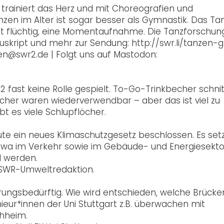
 trainiert das Herz und mit Choreografien und
zen im Alter ist sogar besser als Gymnastik. Das Ta
st flüchtig, eine Momentaufnahme. Die Tanzforschun
kript und mehr zur Sendung: http://swr.li/tanzen-gl
en@swr2.de | Folgt uns auf Mastodon:
st keine Rolle gespielt. To-Go-Trinkbecher schni
cher waren wiederverwendbar – aber das ist viel zu
 es viele Schlupflöcher.
 ein neues Klimaschutzgesetz beschlossen. Es set
etwa im Verkehr sowie im Gebäude- und Energiesekto
l werden.
 SWR-Umweltredaktion.
erungsbedürftig. Wie wird entschieden, welche Brück
ur*innen der Uni Stuttgart z.B. überwachen mit
hheim.