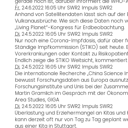
gerade hoch ist, darüber informiert die WHO-
Fr.
24.6.2022
16:05 Uhr
SWR2 Impuls
SWR2
Anhand von Satellitendaten lässt sich auf der
Vulkanausbrüche. Wie sich diese Daten noch v
„Living Planet“-Kongress für Erdbeobachtung.
Di.
24.5.2022
16:05 Uhr
SWR2 Impuls
SWR2
Nur noch eine Corona-Impfdosis, dafür aber fü
Ständige Impfkommission (STIKO) seit heute. B
Vorerkrankungen oder Kontakt zu Risikopatien
Endlich zeige die STIKO Weitsicht, kommentier
Di.
24.5.2022
16:05 Uhr
SWR2 Impuls
SWR2
Die internationale Recherche „China Science In
bewusst Forschungsdaten aus Europa ausnutzt,
Forschungsinstitute und Unis bei der Zusamm
Martin Gramlich im Gespräch mit der Ökonomin
Area Studies, GIGA
Di.
24.5.2022
16:05 Uhr
SWR2 Impuls
SWR2
Überlastung und Erziehermangel an Kitas und 
kann derzeit oft nur von Tag zu Tag geplant we
aus einer Kita in Stuttgart.