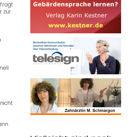
fragt
r zur
n
nell
nicht
kann