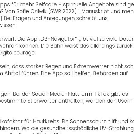
ipps für mehr Selfcare – spirituelle Angebote sind ge
n? Von Sofie Czilwik (SWR 2022) | Manuskript und meh
 | Bei Fragen und Anregungen schreibt uns:
wissen
rwurf: Die App „DB-Navigator“ gibt viel zu viele Date
ehren können. Die Bahn weist das allerdings zurück.
Digitalcourage
sein, dass starker Regen und Extremwetter nicht sch
 Ahrtal führen. Eine App soll helfen, Behörden auf
n: Bei der Social-Media-Plattform TikTok gibt es
bestimmte Stichwörter enthalten, werden den Usern 
isikofaktor für Hautkrebs. Ein Sonnenschutz hilft und 
rhindern. Wo die gesundheitsschädliche UV-Strahlung