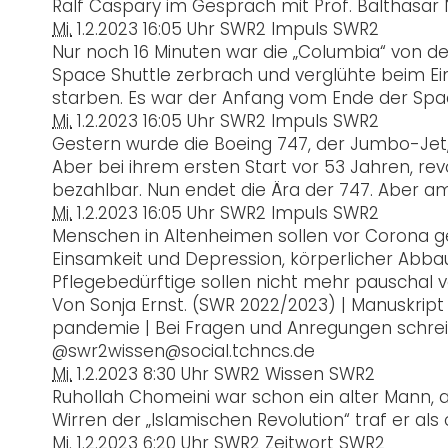
Ralf Caspary im Gespräch mit Prof. Balthasar No
Mi.
1.2.2023
16:05 Uhr
SWR2 Impuls
SWR2
Nur noch 16 Minuten war die „Columbia“ von d
Space Shuttle zerbrach und verglühte beim Ein
starben. Es war der Anfang vom Ende der Spac
Mi.
1.2.2023
16:05 Uhr
SWR2 Impuls
SWR2
Gestern wurde die Boeing 747, der Jumbo-Jet, o
Aber bei ihrem ersten Start vor 53 Jahren, revol
bezahlbar. Nun endet die Ära der 747. Aber am
Mi.
1.2.2023
16:05 Uhr
SWR2 Impuls
SWR2
Menschen in Altenheimen sollen vor Corona ge
Einsamkeit und Depression, körperlicher Abbau. V
Pflegebedürftige sollen nicht mehr pauschal v
Von Sonja Ernst. (SWR 2022/2023) | Manuskript
pandemie | Bei Fragen und Anregungen schreib
@swr2wissen@social.tchncs.de
Mi.
1.2.2023
8:30 Uhr
SWR2 Wissen
SWR2
Ruhollah Chomeini war schon ein alter Mann, al
Wirren der „Islamischen Revolution“ traf er als 
Mi.
1.2.2023
6:20 Uhr
SWR2 Zeitwort
SWR2