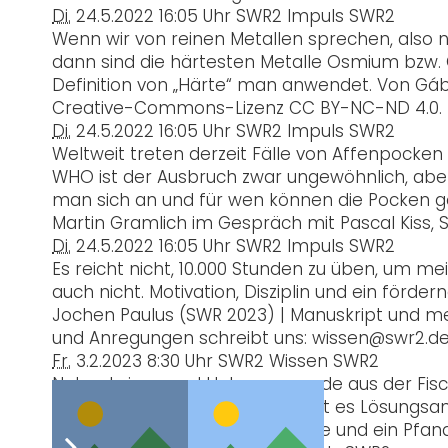
Di.
24.5.2022
16:05 Uhr
SWR2 Impuls
SWR2
Wenn wir von reinen Metallen sprechen, also n
dann sind die härtesten Metalle Osmium bzw. 
Definition von „Härte“ man anwendet. Von Gábo
Creative-Commons-Lizenz CC BY-NC-ND 4.0.
Di.
24.5.2022
16:05 Uhr
SWR2 Impuls
SWR2
Weltweit treten derzeit Fälle von Affenpocken
WHO ist der Ausbruch zwar ungewöhnlich, abe
man sich an und für wen können die Pocken ge
Martin Gramlich im Gespräch mit Pascal Kiss,
Di.
24.5.2022
16:05 Uhr
SWR2 Impuls
SWR2
Es reicht nicht, 10.000 Stunden zu üben, um mei
auch nicht. Motivation, Disziplin und ein förd
Jochen Paulus (SWR 2023) | Manuskript und mehr
und Anregungen schreibt uns: wissen@swr2.de
Fr.
3.2.2023
8:30 Uhr
SWR2 Wissen
SWR2
Netze, Leinen und Haken – gerade aus der Fisch
diese Mengen zu reduzieren, gibt es Lösungsa
bessere Markierungen der Netze und ein Pfan