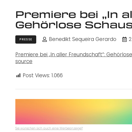
Premiere bei „In a
Gehörlose Schausp
Benedikt Sequeira Gerardo
2
PRESSE
Premiere bei „In aller Freundschaft“: Gehörlose
source
Post Views:
1.066
Sie wünschen sich auch eine Werbeanzeige?