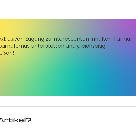
klusiven Zugang zu interessanten Inhalten. Für nur
urnalismus unterstützen und gleichzeitig
ießen!
Artikel?