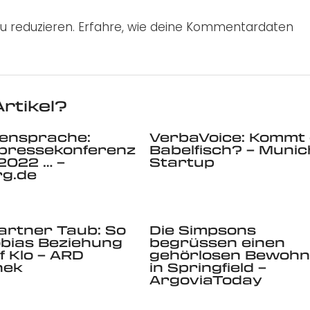
u reduzieren.
Erfahre, wie deine Kommentardaten
rtikel?
ensprache:
VerbaVoice: Kommt
pressekonferenz
Babelfisch? – Munic
.2022 … –
Startup
g.de
artner Taub: So
Die Simpsons
obias Beziehung
begrüssen einen
f Klo – ARD
gehörlosen Bewohn
hek
in Springfield –
ArgoviaToday