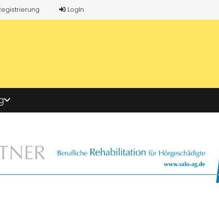
Registrierung
LogIn
g