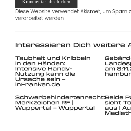
Kommentar abschicken
Diese Website verwendet Akismet, um Spam z
verarbeitet werden.
Interessieren Dich weitere A
Taubheit und Kribbeln
Gebärd
in den Händen:
Landes
Intensive Handy-
am 8.11
Nutzung kann die
hambur
Ursache sein –
inFranken.de
Schwerbehindertenrecht:
Beide P
Merkzeichen RF |
sieht T
Wuppertal – Wuppertal
aus I Au
Mediat