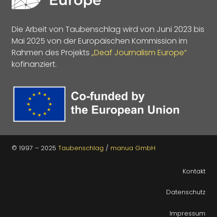
Die Arbeit von Taubenschlag wird von Juni 2023 bis
Mai 2025 von der Europäischen Kommission im
Rahmen des Projekts
„Deaf Journalism Europe“
kofinanziert.
© 1997 – 2025
Taubenschlag
/
manua GmbH
Kontakt
Datenschutz
Impressum