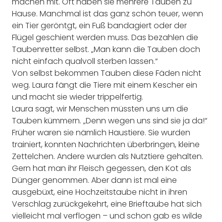
machen mit. Oft haben sie mehrere Tauben zu
Hause. Manchmal ist das ganz schön teuer, wenn
ein Tier geröntgt, ein Fuß bandagiert oder der
Flügel geschient werden muss. Das bezahlen die
Taubenretter selbst. „Man kann die Tauben doch
nicht einfach qualvoll sterben lassen.“
Von selbst bekommen Tauben diese Fäden nicht
weg. Laura fängt die Tiere mit einem Kescher ein
und macht sie wieder trippelfertig.
Laura sagt, wir Menschen müssten uns um die
Tauben kümmern. „Denn wegen uns sind sie ja da!“
Früher waren sie nämlich Haustiere. Sie wurden
trainiert, konnten Nachrichten überbringen, kleine
Zettelchen. Andere wurden als Nutztiere gehalten.
Gern hat man ihr Fleisch gegessen, den Kot als
Dünger genommen. Aber dann ist mal eine
ausgebüxt, eine Hochzeitstaube nicht in ihren
Verschlag zurückgekehrt, eine Brieftaube hat sich
vielleicht mal verflogen – und schon gab es wilde