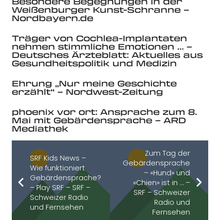
Besondere Begegnungen in der
Weißenburger Kunst-Schranne –
Nordbayern.de
Träger von Cochlea-Implantaten
nehmen stimmliche Emotionen … –
Deutsches Ärzteblatt: Aktuelles aus
Gesundheitspolitik und Medizin
Ehrung „Nur meine Geschichte
erzählt“ – Nordwest-Zeitung
phoenix vor ort: Ansprache zum 8.
Mai mit Gebärdensprache – ARD
Mediathek
Zum Tag der
SRF Kids News –
Gebärdensprache
Wie funktioniert
– «Hund» und
Gebärdensprache?
«Chien» ist in … –
– Play SRF – SRF –
SRF – Schweizer
Schweizer Radio
Radio und
und Fernsehen
Fernsehen