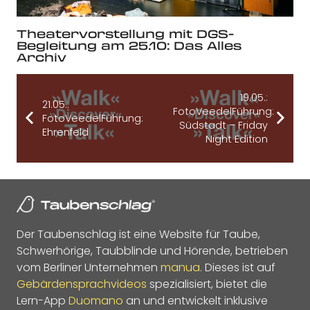
Theatervorstellung mit DGS-
Begleitung am 25.10: Das Alles
Archiv
19.05.:
21.05.:
FotoVeedelFührung:
FotoVeedelFührung:
Südstadt – Friday
Ehrenfeld
Night Edition
Der Taubenschlag ist eine Website für Taube,
Schwerhörige, Taubblinde und Hörende, betrieben
vom Berliner Unternehmen
manua
. Dieses ist auf
Gebärdensprachvideos
spezialisiert, bietet die
Lern-App
Duomano
an und entwickelt inklusive