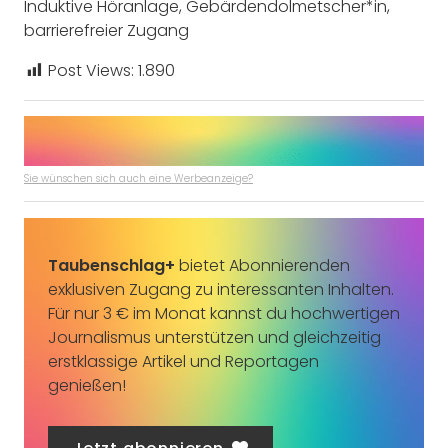
Induktive Höranlage, Gebärdendolmetscher*in,
barrierefreier Zugang
Post Views:
1.890
Sie wünschen sich auch eine Werbeanzeige?
Taubenschlag+
bietet Abonnierenden
exklusiven Zugang zu interessanten Inhalten.
Für nur 3 € im Monat kannst du hochwertigen
Journalismus unterstützen und gleichzeitig
erstklassige Artikel und Reportagen
genießen!