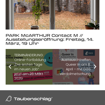
PARK McARTHUR Contact M //
Ausstellungseröffnung: Freitag, 14.
März, 19 Uhr
TERMINÄNDERUNG:
Online-Fortbildung
Austauschtreffen
„Die ersten Tage
Queer In am 8.
im neuen Job“
April – mit DGS
jetzt am 28. März
Verdolmetschung
2025!