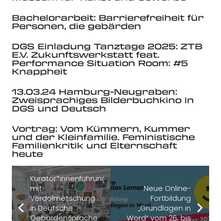
Bachelorarbeit: Barrierefreiheit für
Personen, die gebärden
DGS Einladung Tanztage 2025: ZTB
E.V. Zukunftswerkstatt feat.
Performance Situation Room: #5
Knappheit
13.03.24 Hamburg-Neugraben:
Zweisprachiges Bilderbuchkino in
DGS und Deutsch
Vortrag: Vom Kümmern, Kummer
und der Kleinfamilie. Feministische
Familienkritik und Elternschaft
heute
Kurator*innenführung
mit
Neue Online-
Verdolmetschung
Fortbildung
in Deutsche
„Grundlagen in
Gebärdensprache
Word“ vom 26. bis