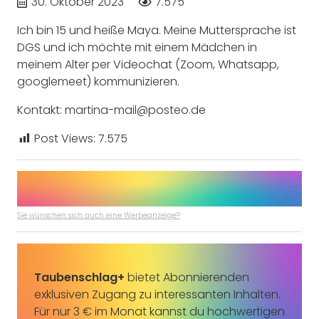
30. Oktober 2023
7.575
Ich bin 15 und heiße Maya. Meine Muttersprache ist
DGS und ich möchte mit einem Mädchen in
meinem Alter per Videochat (Zoom, Whatsapp,
googlemeet) kommunizieren.
Kontakt: martina-mail@posteo.de
Post Views:
7.575
Sie wünschen sich auch eine Werbeanzeige?
Taubenschlag+
bietet Abonnierenden
exklusiven Zugang zu interessanten Inhalten.
Für nur 3 € im Monat kannst du hochwertigen