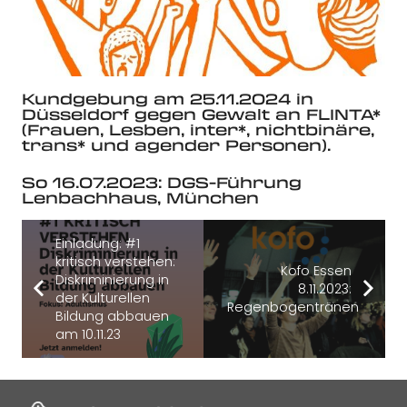
Kundgebung am 25.11.2024 in
Düsseldorf gegen Gewalt an FLINTA*
(Frauen, Lesben, inter*, nichtbinäre,
trans* und agender Personen).
So 16.07.2023: DGS-Führung
Lenbachhaus, München
Einladung: #1
kritisch verstehen:
Kofo Essen
Diskriminierung in
8.11.2023:
der Kulturellen
Regenbogentränen
Bildung abbauen
am 10.11.23