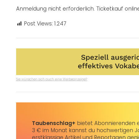
Anmeldung nicht erforderlich. Ticketkauf onlin
Post Views:
1.247
Sie wünschen sich auch eine Werbeanzeige?
Taubenschlag+
bietet Abonnierenden ex
3 € im Monat kannst du hochwertigen Jo
erstklassige Artikel und Reportagen gen