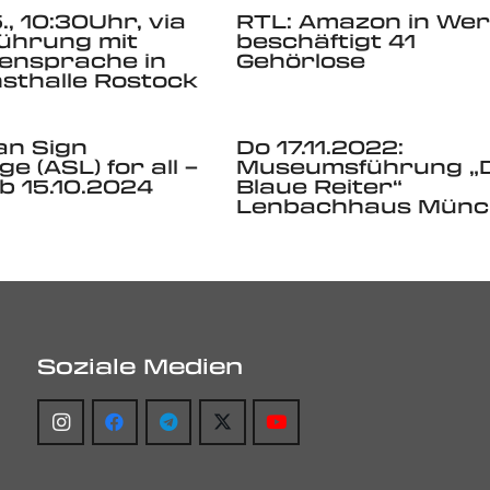
., 10:30Uhr, via
RTL: Amazon in We
ührung mit
beschäftigt 41
ensprache in
Gehörlose
sthalle Rostock
an Sign
Do 17.11.2022:
e (ASL) for all –
Museumsführung „
ab 15.10.2024
Blaue Reiter“
Lenbachhaus Münc
Soziale Medien