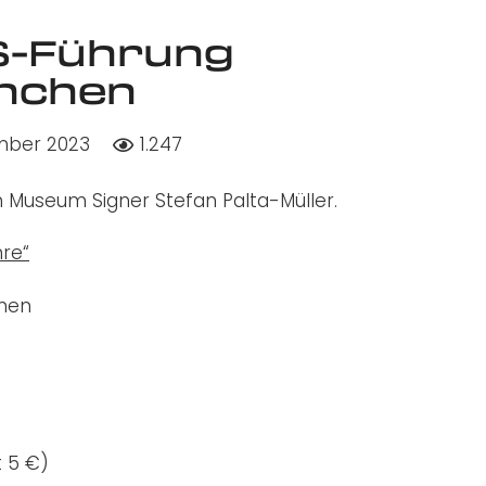
GS-Führung
nchen
mber 2023
1.247
Museum Signer Stefan Palta-Müller.
hre“
chen
t 5 €)