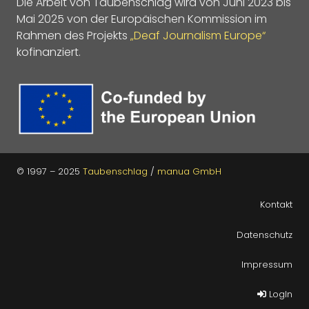
Die Arbeit von Taubenschlag wird von Juni 2023 bis
Mai 2025 von der Europäischen Kommission im
Rahmen des Projekts
„Deaf Journalism Europe“
kofinanziert.
© 1997 – 2025
Taubenschlag
/
manua GmbH
Kontakt
Datenschutz
Impressum
LogIn