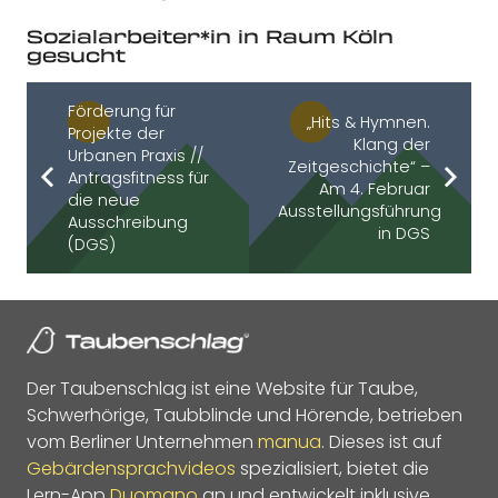
Sozialarbeiter*in in Raum Köln
gesucht
Förderung für
„Hits & Hymnen.
Projekte der
Klang der
Urbanen Praxis //
Zeitgeschichte“ –
Antragsfitness für
Am 4. Februar
die neue
Ausstellungsführung
Ausschreibung
in DGS
(DGS)
Der Taubenschlag ist eine Website für Taube,
Schwerhörige, Taubblinde und Hörende, betrieben
vom Berliner Unternehmen
manua
. Dieses ist auf
Gebärdensprachvideos
spezialisiert, bietet die
Lern-App
Duomano
an und entwickelt inklusive