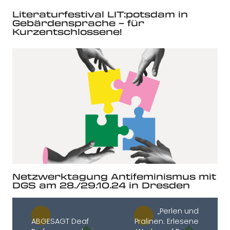
Literaturfestival LIT:potsdam in
Gebärdensprache – für
Kurzentschlossene!
Netzwerktagung Antifeminismus mit
DGS am 28./29.10.24 in Dresden
„Perlen und
ABGESAGT Deaf
Pralinen. Erlesene