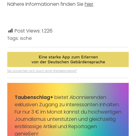
Nähere Informationen finden Sie
hier
.
Post Views:
1.226
Tags:
ische
Sie wünschen sich auch eine Werbeanzeige?
Taubenschlag+
bietet Abonnierenden
exklusiven Zugang zu interessanten Inhalten.
Für nur 3 € im Monat kannst du hochwertigen
Journalismus unterstützen und gleichzeitig
erstklassige Artikel und Reportagen
genießen!