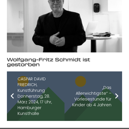
Wolfgang-Fritz Schmidt ist
gestorben
CASPAR DAVID
FRIEDRICH,
„Das
Kunstführung
Allerwichtigste“ –
Donnerstag, 28.
Vorlesestunde für
März 2024, 17 Uhr,
Kinder ab 4 Jahren
Hamburger
Kunsthalle