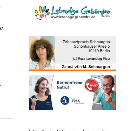
r
ie
: