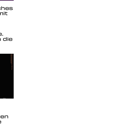
ches
mit
.
 die
ten
e