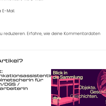
 E-Mail.
u reduzieren.
Erfahre, wie deine Kommentardaten
rtikel?
:
kationsassistentIn
lmetscherIn für
h/DGS /
arbeiterIn