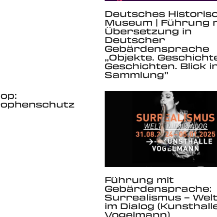
Deutsches Historis
Museum | Führung 
Übersetzung in
Deutscher
Gebärdensprache
„Objekte. Geschichte
Geschichten. Blick in
Sammlung”
op:
rophenschutz
Führung mit
Gebärdensprache:
Surrealismus – Wel
im Dialog (Kunsthall
Vogelmann)