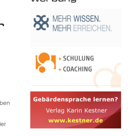
r
s
aben
der