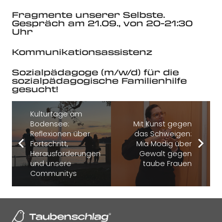
Fragmente unserer Selbste.
Gespräch am 21.09., von 20-21:30
Uhr
Kommunikationsassistenz
Sozialpädagoge (m/w/d) für die
sozialpädagogische Familienhilfe
gesucht!
Kulturtage am
Bodensee:
Mit Kunst gegen
Reflexionen über
das Schweigen:
Fortschritt,
Mia Modig über
Herausforderungen
Gewalt gegen
und unsere
taube Frauen
Communitys