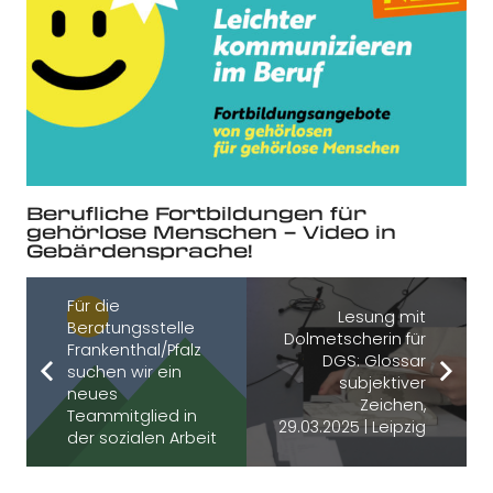
Berufliche Fortbildungen für
gehörlose Menschen – Video in
Gebärdensprache!
Für die
Lesung mit
Beratungsstelle
Dolmetscherin für
Frankenthal/Pfalz
DGS: Glossar
suchen wir ein
subjektiver
neues
Zeichen,
Teammitglied in
29.03.2025 | Leipzig
der sozialen Arbeit