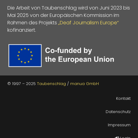
Die Arbeit von Taubenschlag wird von Juni 2023 bis
Mai 2025 von der Europäischen Kommission im
Rahmen des Projekts
„Deaf Journalism Europe“
kofinanziert.
© 1997 – 2025
Taubenschlag
/
manua GmbH
Kontakt
Datenschutz
Impressum