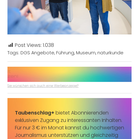
Post Views:
1.038
Tags:
DGS Angebote
,
Führung
,
Museum
,
naturkunde
Sie wünschen sich auch eine Werbeanzeige?
Taubenschlag+
bietet Abonnierenden
exklusiven Zugang zu interessanten Inhalten.
Für nur 3 € im Monat kannst du hochwertigen
Journalismus unterstützen und gleichzeitig