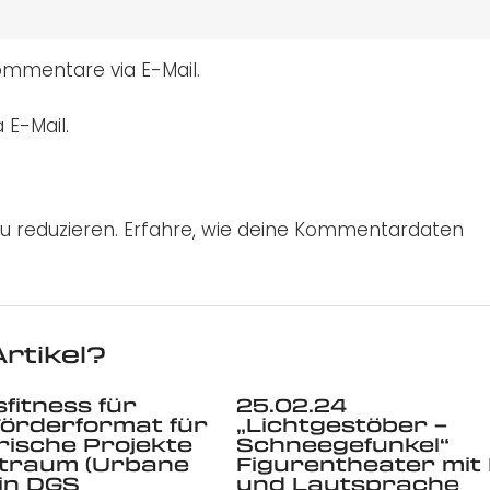
mmentare via E-Mail.
 E-Mail.
u reduzieren.
Erfahre, wie deine Kommentardaten
rtikel?
fitness für
25.02.24
örderformat für
„Lichtgestöber –
rische Projekte
Schneegefunkel“
dtraum (Urbane
Figurentheater mit
 in DGS
und Lautsprache