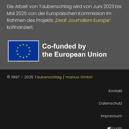
Die Arbeit von Taubenschlag wird von Juni 2023 bis
Mai 2025 von der Europäischen Kommission im
Rahmen des Projekts
„Deaf Journalism Europe“
kofinanziert.
© 1997 – 2025
Taubenschlag
/
manua GmbH
Kontakt
Datenschutz
Impressum
LogIn