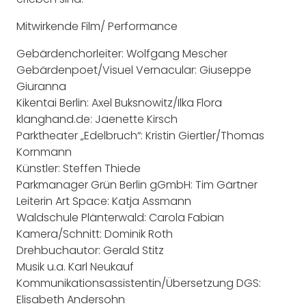
Mitwirkende Film/ Performance
Gebärdenchorleiter: Wolfgang Mescher
Gebärdenpoet/Visuel Vernacular: Giuseppe
Giuranna
Kikentai Berlin: Axel Buksnowitz/Ilka Flora
klanghand.de: Jaenette Kirsch
Parktheater „Edelbruch“: Kristin Giertler/Thomas
Kornmann
Künstler: Steffen Thiede
Parkmanager Grün Berlin gGmbH: Tim Gärtner
Leiterin Art Space: Katja Assmann
Waldschule Plänterwald: Carola Fabian
Kamera/Schnitt: Dominik Roth
Drehbuchautor: Gerald Stitz
Musik u.a. Karl Neukauf
Kommunikationsassistentin/Übersetzung DGS:
Elisabeth Andersohn