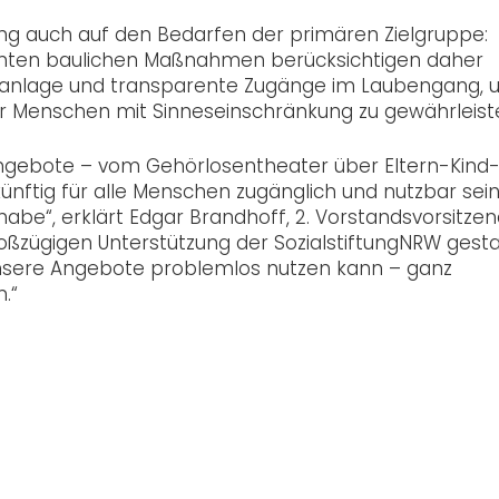
ng auch auf den Bedarfen der primären Zielgruppe:
anten baulichen Maßnahmen berücksichtigen daher
ugsanlage und transparente Zugänge im Laubengang,
ür Menschen mit Sinneseinschränkung zu gewährleist
ngebote – vom Gehörlosentheater über Eltern-Kind
künftig für alle Menschen zugänglich und nutzbar sein
ilhabe“, erklärt Edgar Brandhoff, 2. Vorstandsvorsitze
roßzügigen Unterstützung der SozialstiftungNRW gest
 unsere Angebote problemlos nutzen kann – ganz
.“