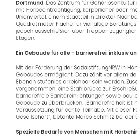
Dortmund
. Das Zentrum für Gehörlosenkultur 
mit Hörbeeinträchtigung, körperlicher oder m
Unionviertel, einem Stadtteil in direkter Nach
Quadratmeter Fläche für vielfältige Beratungs
jedoch ausschließlich über Treppen zugänglic
Etagen.
Ein Gebäude für alle – barrierefrei, inklusiv 
Mit der Förderung der SozialstiftungNRW in Hö
Gebäudes ermöglicht. Dazu zählt vor allem der
Ebenen stufenlos erreichbar sein werden. Zus
vorgenommen: eine Stahlbrücke zur Erschließu
barrierefreie Sanitäreinrichtungen sowie baul
Gebäude zu überbrücken. „Barrierefreiheit ist m
Voraussetzung für echte Teilhabe. Mit dieser Fö
Gesellschaft“, betonte Marco Schmitz bei der
Spezielle Bedarfe von Menschen mit Hörbehi