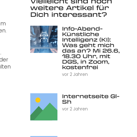
Vielleicht sind noch
weitere Artikel für
Dich interessant?
 um
Info-Abend-
en.
Künstliche
Intelligenz (KI):
Was geht mich
-
das an? Mi 26.6,
.
18.30 Uhr, mit
nder
DGS, in Zoom,
alten
kostenfrei
vor 2 Jahren
Internetseite Gl-
Sh
vor 2 Jahren