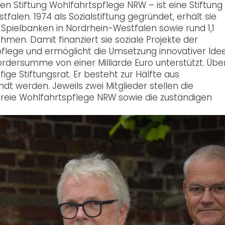
n Stiftung Wohlfahrtspflege NRW – ist eine Stiftung
alen. 1974 als Sozialstiftung gegründet, erhält sie
r Spielbanken in Nordrhein-Westfalen sowie rund 1,1
hmen. Damit finanziert sie soziale Projekte der
flege und ermöglicht die Umsetzung innovativer Idee
rdersumme von einer Milliarde Euro unterstützt. Über
ge Stiftungsrat. Er besteht zur Hälfte aus
 werden. Jeweils zwei Mitglieder stellen die
reie Wohlfahrtspflege NRW sowie die zuständigen