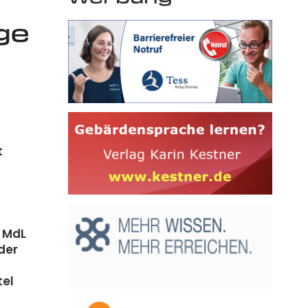
ge
t
, MdL
der
tel