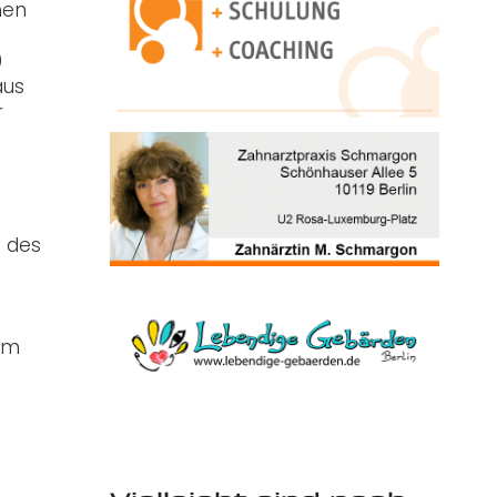
hen
m
0
aus
r
u des
 im