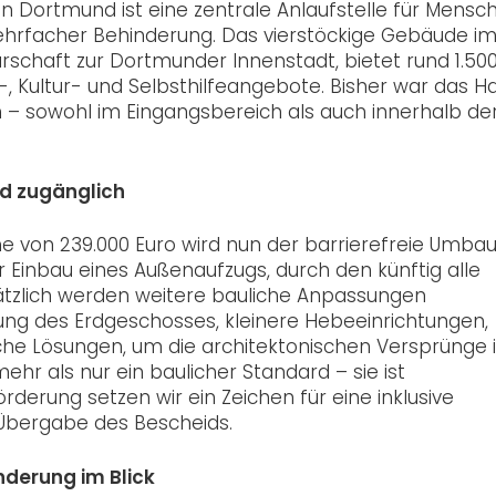
in Dortmund ist eine zentrale Anlaufstelle für Mensc
ehrfacher Behinderung. Das vierstöckige Gebäude i
barschaft zur Dortmunder Innenstadt, bietet rund 1.50
-, Kultur- und Selbsthilfeangebote. Bisher war das H
h – sowohl im Eingangsbereich als auch innerhalb de
und zugänglich
he von 239.000 Euro wird nun der barrierefreie Umba
 Einbau eines Außenaufzugs, durch den künftig alle
ätzlich werden weitere bauliche Anpassungen
ng des Erdgeschosses, kleinere Hebeeinrichtungen,
iche Lösungen, um die architektonischen Versprünge
ehr als nur ein baulicher Standard – sie ist
rderung setzen wir ein Zeichen für eine inklusive
 Übergabe des Bescheids.
nderung im Blick