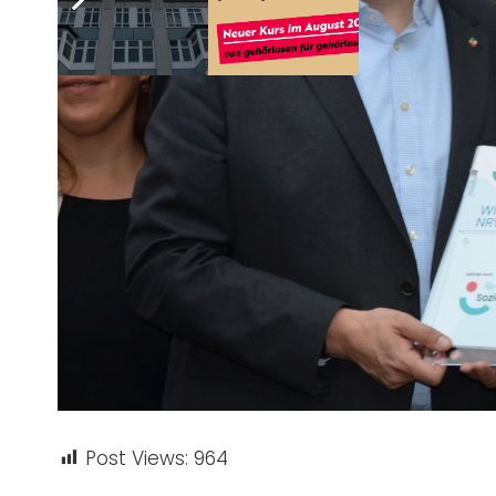
Post Views:
964