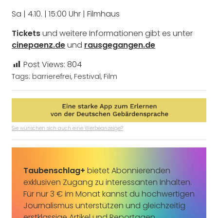
Sa | 4.10. | 15:00 Uhr | Filmhaus
Tickets
und weitere Informationen gibt es unter
cinepaenz.de
und
rausgegangen.de
Post Views:
804
Tags:
barrierefrei
,
Festival
,
Film
Sie wünschen sich auch eine Werbeanzeige?
Taubenschlag+
bietet Abonnierenden
exklusiven Zugang zu interessanten Inhalten.
Für nur 3 € im Monat kannst du hochwertigen
Journalismus unterstützen und gleichzeitig
erstklassige Artikel und Reportagen