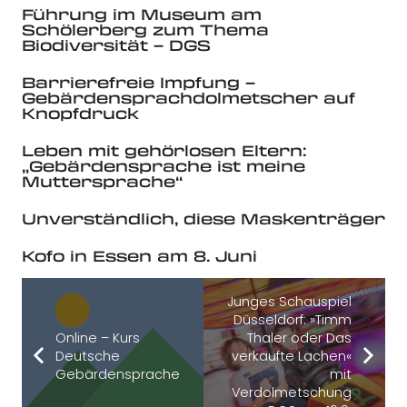
Führung im Museum am
Schölerberg zum Thema
Biodiversität – DGS
Barrierefreie Impfung –
Gebärdensprachdolmetscher auf
Knopfdruck
Leben mit gehörlosen Eltern:
„Gebärdensprache ist meine
Muttersprache“
Unverständlich, diese Maskenträger
Kofo in Essen am 8. Juni
Junges Schauspiel
Düsseldorf: »Timm
Online – Kurs
Thaler oder Das
Deutsche
verkaufte Lachen«
Gebärdensprache
mit
Verdolmetschung