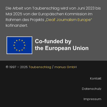
Die Arbeit von Taubenschlag wird von Juni 2023 bis
Mai 2025 von der Europäischen Kommission im
Rahmen des Projekts
„Deaf Journalism Europe“
kofinanziert.
© 1997 – 2025
Taubenschlag
/
manua GmbH
Kontakt
Datenschutz
Impressum