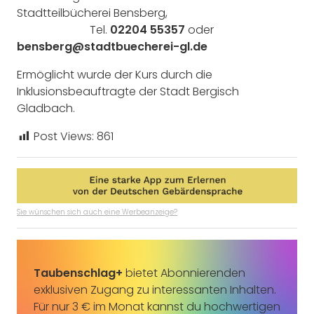
Stadtteilbücherei Bensberg,
Tel.
02204 55357
oder
bensberg@stadtbuecherei-gl.de
Ermöglicht wurde der Kurs durch die
Inklusionsbeauftragte der Stadt Bergisch
Gladbach.
Post Views:
861
Sie wünschen sich auch eine Werbeanzeige?
Taubenschlag+
bietet Abonnierenden
exklusiven Zugang zu interessanten Inhalten.
Für nur 3 € im Monat kannst du hochwertigen