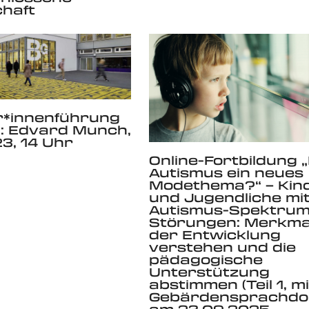
chaft
r*innenführung
: Edvard Munch,
23, 14 Uhr
Online-Fortbildung „
Autismus ein neues
Modethema?“ – Kin
und Jugendliche mi
Autismus-Spektrum
Störungen: Merkma
der Entwicklung
verstehen und die
pädagogische
Unterstützung
abstimmen (Teil 1, mi
Gebärdensprachdol