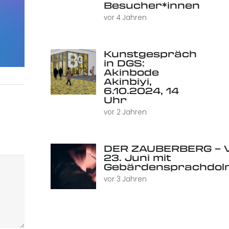
Besucher*innen
vor 4 Jahren
Kunstgespräch
in DGS:
Akinbode
Akinbiyi,
6.10.2024, 14
Uhr
vor 2 Jahren
DER ZAUBERBERG – V
23. Juni mit
Gebärdensprachdol
vor 3 Jahren