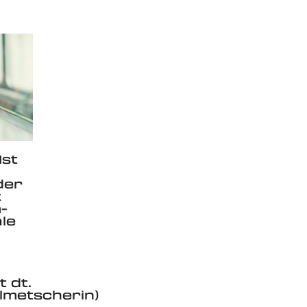
Ist
der
t
-
le
t dt.
metscherin)