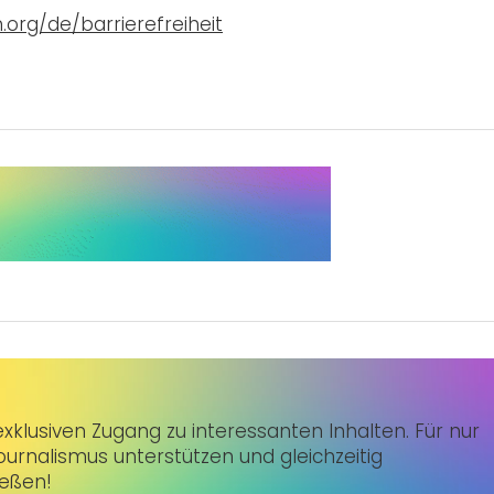
.org/de/barrierefreiheit
klusiven Zugang zu interessanten Inhalten. Für nur
urnalismus unterstützen und gleichzeitig
ießen!