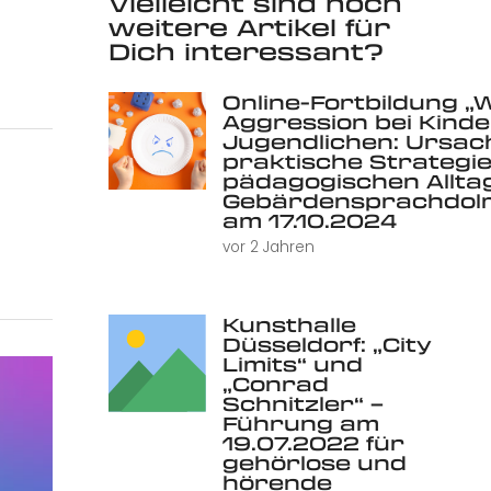
Vielleicht sind noch
weitere Artikel für
Dich interessant?
Online-Fortbildung „
Aggression bei Kind
Jugendlichen: Ursac
praktische Strategie
pädagogischen Alltag 
Gebärdensprachdolm
am 17.10.2024
vor 2 Jahren
Kunsthalle
Düsseldorf: „City
Limits“ und
„Conrad
Schnitzler“ –
Führung am
19.07.2022 für
gehörlose und
hörende