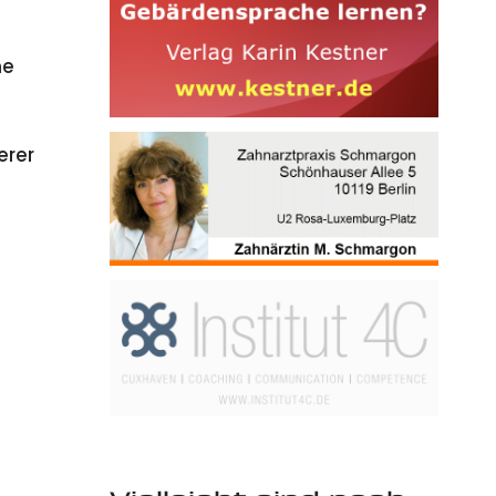
ne
erer