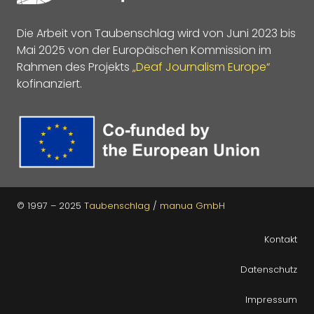
Die Arbeit von Taubenschlag wird von Juni 2023 bis
Mai 2025 von der Europäischen Kommission im
Rahmen des Projekts
„Deaf Journalism Europe“
kofinanziert.
© 1997 – 2025
Taubenschlag
/
manua GmbH
Kontakt
Datenschutz
Impressum